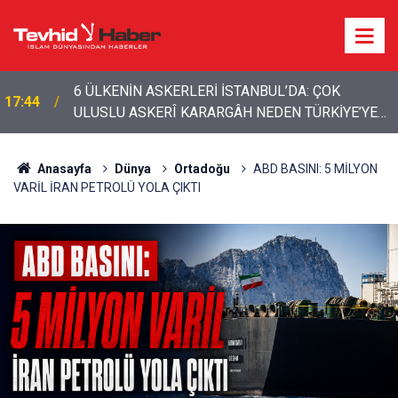
15:01
İran’dan bölgeye çağrı: Yabancı güçler çıkarılmalı
Anasayfa
Dünya
Ortadoğu
ABD BASINI: 5 MİLYON
VARİL İRAN PETROLÜ YOLA ÇIKTI