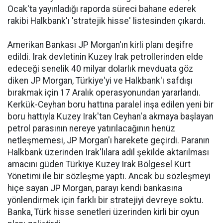
Ocak'ta yayınladığı raporda süreci bahane ederek
rakibi Halkbank'ı 'stratejik hisse' listesinden çıkardı.
Amerikan Bankası JP Morgan'ın kirli planı deşifre
edildi. Irak devletinin Kuzey Irak petrollerinden elde
edeceği senelik 40 milyar dolarlık mevduata göz
diken JP Morgan, Türkiye'yi ve Halkbank'ı safdışı
bırakmak için 17 Aralık operasyonundan yararlandı.
Kerkük-Ceyhan boru hattına paralel inşa edilen yeni bir
boru hattıyla Kuzey Irak'tan Ceyhan'a akmaya başlayan
petrol parasının nereye yatırılacağının henüz
netleşmemesi, JP Morgan'ı harekete geçirdi. Paranın
Halkbank üzerinden Irak'lılara adil şekilde aktarılması
amacını güden Türkiye Kuzey Irak Bölgesel Kürt
Yönetimi ile bir sözleşme yaptı. Ancak bu sözleşmeyi
hiçe sayan JP Morgan, parayı kendi bankasına
yönlendirmek için farklı bir stratejiyi devreye soktu.
Banka, Türk hisse senetleri üzerinden kirli bir oyun