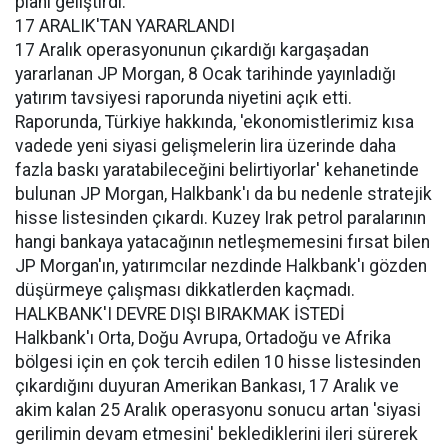
planı geliştirdi.
17 ARALIK'TAN YARARLANDI
17 Aralık operasyonunun çıkardığı kargaşadan
yararlanan JP Morgan, 8 Ocak tarihinde yayınladığı
yatırım tavsiyesi raporunda niyetini açık etti.
Raporunda, Türkiye hakkında, 'ekonomistlerimiz kısa
vadede yeni siyasi gelişmelerin lira üzerinde daha
fazla baskı yaratabileceğini belirtiyorlar' kehanetinde
bulunan JP Morgan, Halkbank'ı da bu nedenle stratejik
hisse listesinden çıkardı. Kuzey Irak petrol paralarının
hangi bankaya yatacağının netleşmemesini fırsat bilen
JP Morgan'ın, yatırımcılar nezdinde Halkbank'ı gözden
düşürmeye çalışması dikkatlerden kaçmadı.
HALKBANK'I DEVRE DIŞI BIRAKMAK İSTEDİ
Halkbank'ı Orta, Doğu Avrupa, Ortadoğu ve Afrika
bölgesi için en çok tercih edilen 10 hisse listesinden
çıkardığını duyuran Amerikan Bankası, 17 Aralık ve
akim kalan 25 Aralık operasyonu sonucu artan 'siyasi
gerilimin devam etmesini' beklediklerini ileri sürerek