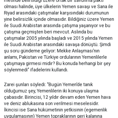
metinde belirtildiği üzere ortak bir savunma paktı
olması halinde, üye ülkelerin Yemen savaşı ve Sana ile
Riyad arasındaki çatışmalar karşısındaki durumunun
yine belirsizlik içinde olmasıdır. Bildiğiniz üzere Yemen
ile Suudi Arabistan arasında çatışma yaşanıyor ve bu
çatışma geçmişten beri mevcut. Aslında bu
çatışmalar 2005 yılında başladı ve 2015 yılında Yemen
ile Suudi Arabistan arasındaki savaşa dönüştü. Şimdi
şu soru gündeme geliyor: Mekke Anlaşması’nın
anlamı, Pakistan ve Türkiye ordularının Yemenlilerle
çatışmaya girmesi midir? Bu konuda herhangi bir şey
söylenmedi” ifadelerini kullandı.
Zarei şunları söyledi: “Bugün Yemen’de tanık
olduğumuz şey, Yemenlilerin iki konuya ulaşma
çabasıdır. Birincisi, 12 yıldır devam eden Yemen hava
ve deniz ablukasına son verilmesi meselesidir.
İkincisi ise Sana hükümetinin yetkisinin (egemenlik
uygulamasının) Yemen topraklarının geri kalanına