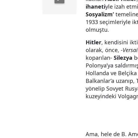
ihaneti
yle izah etmi
Sosyalizm’
temeline
1933 seçimleriyle i
olmuştu.
Hitler
, kendisini i
olarak, önce, -
Versai
koparılan-
Silezya
bö
Polonya’ya saldırmı
Hollanda ve Belçika 
Balkanlar’a uzanıp,
yönelip Sovyet Rusya
kuzeyindeki Volgag
Ama, hele de B. Ame