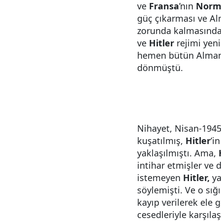
ve
Fransa
’nın
Norm
güç çıkarması ve Al
zorunda kalmasında
ve
Hitler
rejimi yen
hemen bütün Almany
dönmüştü.
Nihayet, Nisan-194
kuşatılmış,
Hitler
’i
yaklaşılmıştı. Ama,
intihar etmişler ve
istemeyen
Hitler,
ya
söylemişti. Ve o sığı
kayıp verilerek ele 
cesedleriyle karşıla