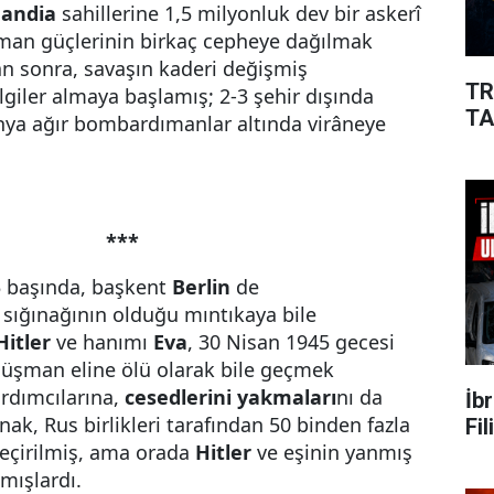
andia
sahillerine 1,5 milyonluk dev bir askerî
man güçlerinin birkaç cepheye dağılmak
n sonra, savaşın kaderi değişmiş
TR
ilgiler almaya başlamış; 2-3 şehir dışında
TA
a ağır bombardımanlar altında virâneye
***
5 başında, başkent
Berlin
de
n sığınağının olduğu mıntıkaya bile
Hitler
ve hanımı
Eva
, 30 Nisan 1945 gecesi
 düşman eline ölü olarak bile geçmek
rdımcılarına,
cesedlerini yakmaları
nı da
İb
nak, Rus birlikleri tarafından 50 binden fazla
Fi
geçirilmiş, ama orada
Hitler
ve eşinin yanmış
şmışlardı.