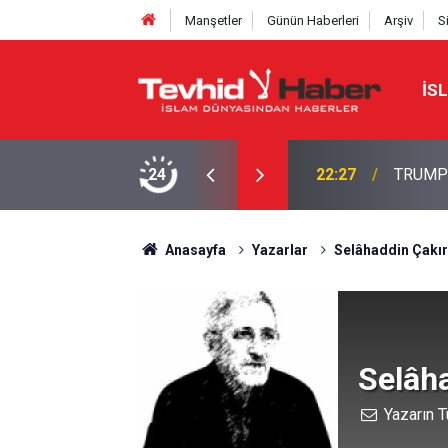
Manşetler
Günün Haberleri
Arşiv
S
İS
NE TAHRAN’DAN SERT YANIT
24
22:13
İbrahimî
Anasayfa
Yazarlar
Selâhaddin Çakır
Selâha
Yazarın T