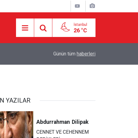
İstanbul
26 °C
18:55
İran ile Umman arasında Hürmüz'de genel çerçev
Günün tüm
haberleri
N YAZILAR
Abdurrahman
Dilipak
CENNET VE CEHENNEM