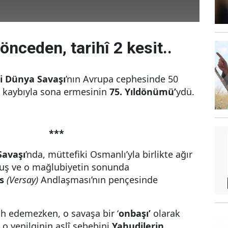
 önceden, tarihî 2 kesit..
ci Dünya Savaşı
’nın Avrupa cephesinde 50
n kaybıyla sona ermesinin
75. Yıldönümü’
ydü.
***
Savaşı
’nda, müttefiki Osmanlı’yla birlikte ağır
uş ve o mağlubiyetin sonunda
s
(Versay)
Andlaşması’nın pençesinde
ah edemezken, o savaşa bir ‘
onbaşı’
olarak
, o yenilginin aslî sebebini
Yahudilerin