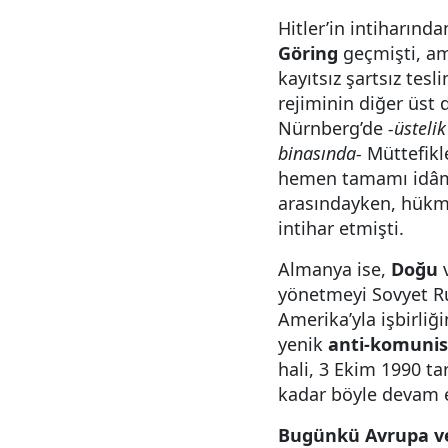
Hitler’in intiharınd
Göring
geçmişti, am
kayıtsız şartsız te
rejiminin diğer üst
Nürnberg’de
-üsteli
binasında-
Müttefikl
hemen tamamı idâma
arasındayken, hükmü
intihar etmişti.
Almanya ise,
Doğu
yönetmeyi Sovyet R
Amerika’yla işbirli
yenik
anti-komunis
hali, 3 Ekim 1990 t
kadar böyle devam e
Bugünkü Avrupa ve