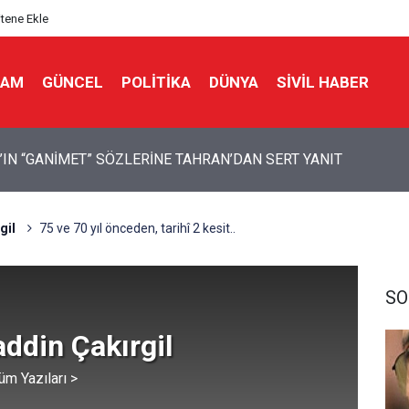
itene Ekle
LAM
GÜNCEL
POLITIKA
DÜNYA
SIVIL HABER
 Bir Seda: Uluslararası Filistin Konvoyu
gil
75 ve 70 yıl önceden, tarihî 2 kesit..
SO
ddin Çakırgil
üm Yazıları >