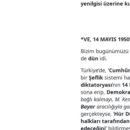
yenilgisi üzerine ku
*VE, 14 MAYIS 195
Bizim bugünümüzü de
de
dün
idi.
Türkiye’de,
‘Cumhûr
bir
Şeflik
sistemi hal
diktatoryası
’nın
14
sona erip,
Demokrat
bağlı kalmayı, M. Kem
Bayar
aracılığıyla ga
gerçekteyse, ‘
Hür Dü
halkları tarafından
edeceğini’
bildirme