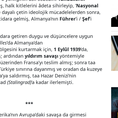
ş, halk kitlelerini âdeta sihirleyip, ‘
Nasyonal
 dayalı çetin ideolojik mücadelelerden sonra,
ktidara gelmiş, Almanya’nın
Führer
’i /
Şef
’i
ktidara getiren duygu ve düşüncelere uygun
lles
’da Almanya’dan
lgesini kurtarmak için,
1 Eylûl 1939
’da,
ş; ardından
yıldırım savaşı
yöntemiyle
üzerinden Fransa’yı teslim almış; sonra taa
 Türkiye sınırına dayanmış ve oradan da kuzeye
’ya saldırmış, taa Hazar Denizi’nin
rad
(Stalingrad)
’a kadar ilerlemişti.
***
rika’nın Avrupa’daki savaşa da girmesi