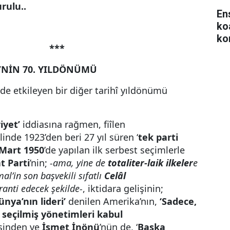
rulu..
En
ko
ko
***
0’NİN 70. YILDÖNÜMÜ
 etkileyen bir diğer tarihî yıldönümü
iyet’
iddiasına rağmen, fiîlen
inde 1923’den beri 27 yıl süren ‘
tek parti
 Mart 1950
’de yapılan
ilk serbest seçimlerle
 Parti
’nin;
-ama, yine de
totaliter-laik ilkeler
e
al’in son başvekili sıfatlı
Celâl
ranti edecek şekilde-
, iktidara gelişinin;
nya’nın lideri’
denilen Amerika’nın,
‘Sadece,
 seçilmiş yönetimleri kabul
sinden ve
İsmet İnönü
’nün de, ‘
Başka