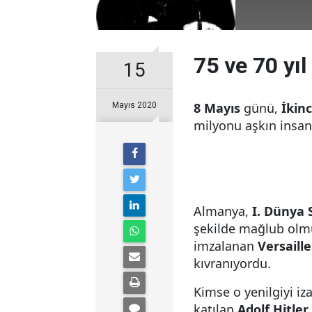
75 ve 70 yıl
15
8 Mayıs
günü,
İkin
Mayıs 2020
milyonu aşkın insa
Almanya,
I. Dünya 
şekilde mağlub olm
imzalanan
Versaille
kıvranıyordu.
Kimse o yenilgiyi iz
katılan
Adolf Hitler