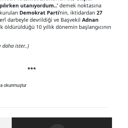
pılırken utanıyordum..’
demek noktasına
 kurulan
Demokrat Parti
’nin, iktidardan
27
kerî darbeyle devrildiği ve Başvekil
Adnan
rak öldürüldüğü 10 yıllık dönemin başlangıcının
 daha ister..)
***
fa okunmuştur