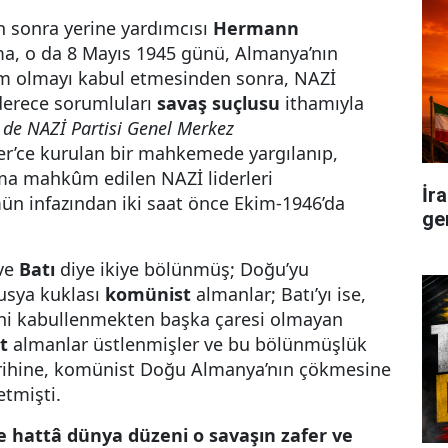
an sonra yerine yardımcısı
Hermann
a, o da 8 Mayıs 1945 günü, Almanya’nın
slim olmayı kabul etmesinden sonra, NAZİ
 derece sorumluları
savaş suçlusu
ithamıyla
k de NAZİ Partisi Genel Merkez
er’ce kurulan bir mahkemede yargılanıp,
 mahkûm edilen NAZİ liderleri
İr
n infazından iki saat önce Ekim-1946’da
ge
ve
Batı
diye ikiye bölünmüş; Doğu’yu
usya kuklası
komünist
almanlar; Batı’yı ise,
ğini kabullenmekten başka çaresi olmayan
t
almanlar üstlenmişler ve bu bölünmüşlük
arihine, komünist Doğu Almanya’nın çökmesine
tmişti.
 hattâ dünya düzeni o savaşın zafer ve