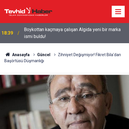
Starbucks'tan 'Tarihi' Skandal: Polisler genel
18:29
merkezi bastı!
Anasayfa
Güncel
Zihniyet Değişmiyor! Fikret Bila'dan
Başörtüsü Düşmanlığı