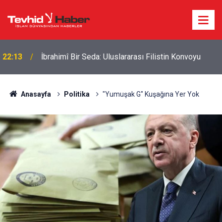
22:13
İbrahimî Bir Seda: Uluslararası Filistin Konvoyu
Anasayfa
Politika
"Yumuşak G" Kuşağına Yer Yok