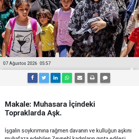
07 Ağustos 2026
05:57
Makale: Muhasara İçindeki
Topraklarda Aşk.
İşgalin soykırımına rağmen davanın ve kulluğun aşkını
muhafaza edebilen Zeynebî kadınların gıpta edilesi