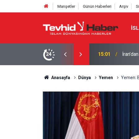
Manşetler
Günün Haberleri
Arşiv
S
İS
Eski CIA
üçler çıkarılmalı
24
14:17
geri kal
Anasayfa
Dünya
Yemen
Yemen: Be