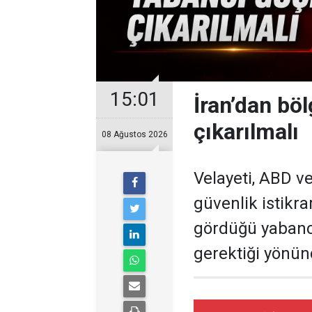
15:01
İran’dan bö
çıkarılmalı
08 Ağustos 2026
Velayeti, ABD ve
güvenlik istikra
gördüğü yabancı
gerektiği yönünd