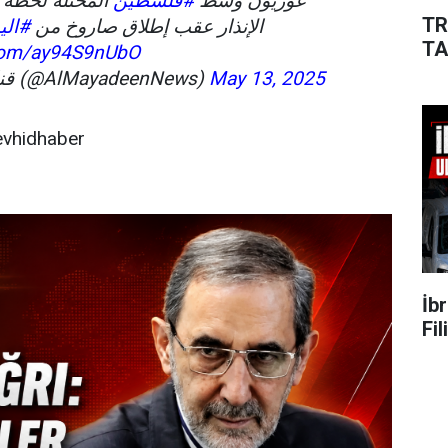
غوريون وسط
#فلسطين
المحتلة لحظة
TR
الإنذار عقب إطلاق صاروخ من
اليم
TA
.com/ay94S9nUbO
— قناة الميادين (@AlMayadeenNews)
May 13, 2025
vhidhaber
İb
Fi