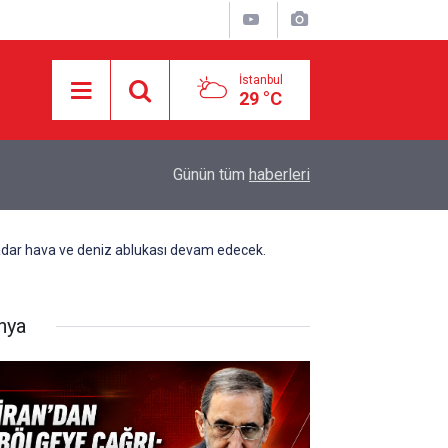
İstanbul
29 °C
karşı
11:22
MEKKE ANLAŞMASI KİME KARŞI?
Günün tüm
haberleri
kadar hava ve deniz ablukası devam edecek.
nya