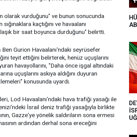
am olarak vurduğunu" ve bunun sonucunda
HÜ
in sığınaklara kaçtığını ve havaalanı
AB
laşık bir saat boyunca durduğunu" belirtti.
 Ben Gurion Havaalanı'ndaki seyrüsefer
ni teyit ettiğini belirterek, henüz uçuşlarını
uran havayollarını, "Daha önce işgal altındaki
nlarına uçuşlarını askıya aldığını duyuran
izlemeleri" konusunda uyardı.
eri, Lod Havaalanı'ndaki hava trafiği yasağı ile
DE
izi'ndeki İsrail deniz trafiği yasağıyla birlikte
İS
nın, Gazze'ye yönelik saldırıların sona ermesi
UĞ
lmasının ardından derhal sona ereceğini