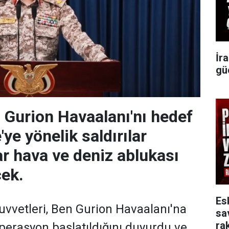
İr
gü
Gurion Havaalanı'nı hedef
'ye yönelik saldırılar
r hava ve deniz ablukası
ek.
Es
uvvetleri, Ben Gurion Havaalanı'na
sa
rak
operasyon başlatıldığını duyurdu ve