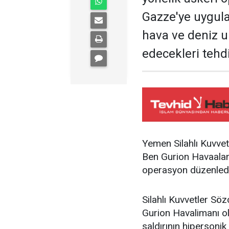
Gazze'ye uygula
hava ve deniz 
edecekleri tehd
Yemen Silahlı Kuvvetl
Ben Gurion Havaalanı
operasyon düzenledi
Silahlı Kuvvetler Sö
Gurion Havalimanı o
saldırının hipersonik 