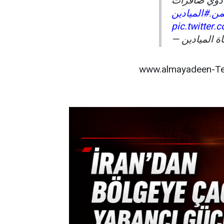
 دوي صافرات
#الميادين
.
#ن
pic.twitter
www.almayadeen-Te