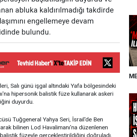
nan abluka kaldırılmadığı takdirde
ulaşımını engellemeye devam
idinde bulundu.
ME
eri, Salı günü işgal altındaki Yafa bölgesindeki
'na hipersonik balistik füze kullanarak askeri
ğini duyurdu.
zcüsü Tuğgeneral Yahya Seri, İsrail'de Ben
larak bilinen Lod Havalimanı'na düzenlenen
balistik füzeyle gerçekleştirildiğini doğruladı.