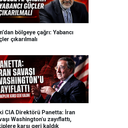
an’dan bölgeye çağrı: Yabancı
çler çıkarılmalı
ki CIA Direktörü Panetta: İran
vaşı Washington'u zayıflattı,
iplere karşı geri kaldık