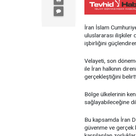
İran İslam Cumhuriye
uluslararası ilişkiler
işbirliğini güçlendir
Velayeti, son dönemd
ile İran halkının dir
gerçekleştiğini belirtt
Bölge ülkelerinin ken
sağlayabileceğine dik
Bu kapsamda İran Dı
güvenme ve gerçek k
karşılaşılan zorlukla