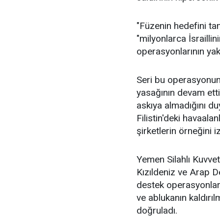
"Füzenin hedefini t
"milyonlarca İsraillin
operasyonlarının yak
Seri bu operasyonun
yasağının devam ettiği
askıya almadığını duy
Filistin'deki havaala
şirketlerin örneğini 
Yemen Silahlı Kuvvetl
Kızıldeniz ve Arap Den
destek operasyonları
ve ablukanın kaldırı
doğruladı.