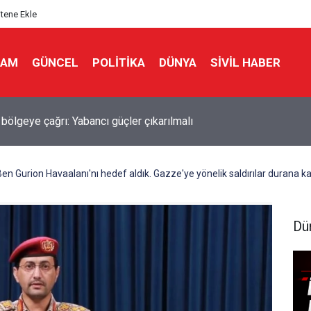
itene Ekle
LAM
GÜNCEL
POLITIKA
DÜNYA
SIVIL HABER
 Direktörü Panetta: İran savaşı Washington'u zayıflattı, rakiplere 
dık
n Gurion Havaalanı'nı hedef aldık. Gazze'ye yönelik saldırılar durana 
Dü