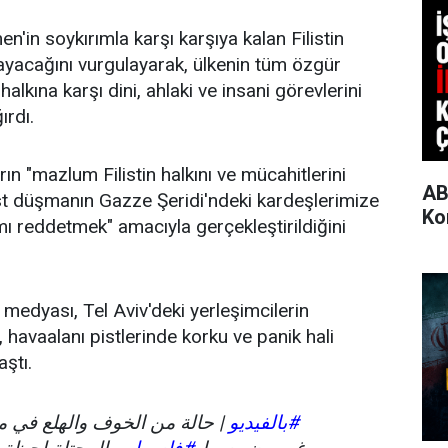
'in soykırımla karşı karşıya kalan Filistin
mayacağını vurgulayarak, ülkenin tüm özgür
n halkına karşı dini, ahlaki ve insani görevlerini
ırdı.
ın "mazlum Filistin halkını ve mücahitlerini
AB
t düşmanın Gazze Şeridi'ndeki kardeşlerimize
Ko
ımı reddetmek" amacıyla gerçekleştirildiğini
 medyası, Tel Aviv'deki yerleşimcilerin
 havaalanı pistlerinde korku ve panik hali
aştı.
#بالفيديو
حالة من الخوف والهلع في مدر