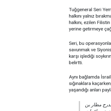
Tuğgeneral Seri Yemen
halkını yalnız bırak
halkını, ezilen Filisti
yerine getirmeye çağ
Seri, bu operasyonlar
savunmak ve Siyonis
karşı işlediği soykır
belirtti.
Aynı bağlamda İsrail
sığınaklara kaçarken,
yaşandığı anları payl
| ج مطار بن