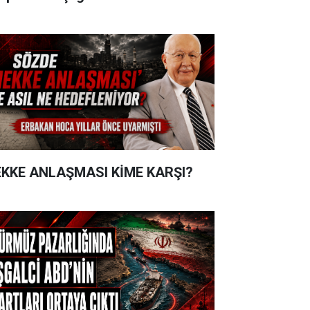
KKE ANLAŞMASI KİME KARŞI?