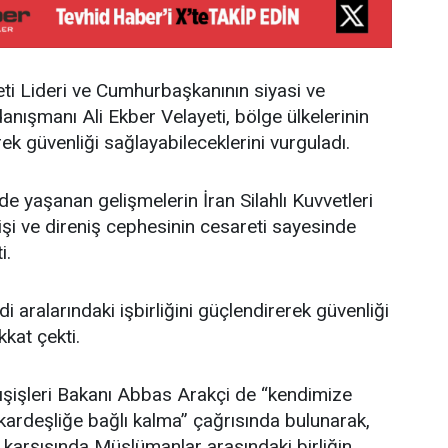
ti Lideri ve Cumhurbaşkanının siyasi ve
 danışmanı Ali Ekber Velayeti, bölge ülkelerinin
erek güvenliği sağlayabileceklerini vurguladı.
e yaşanan gelişmelerin İran Silahlı Kuvvetleri
enişi ve direniş cephesinin cesareti sayesinde
i.
di aralarındaki işbirliğini güçlendirerek güvenliği
kat çekti.
şişleri Bakanı Abbas Arakçi de “kendimize
ardeşliğe bağlı kalma” çağrısında bulunarak,
r karşısında Müslümanlar arasındaki birliğin