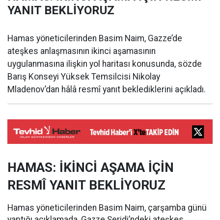
YANIT BEKLİYORUZ
Hamas yöneticilerinden Basim Naim, Gazze’de
ateşkes anlaşmasının ikinci aşamasının
uygulanmasına ilişkin yol haritası konusunda, sözde
Barış Konseyi Yüksek Temsilcisi Nikolay
Mladenov’dan hâlâ resmî yanıt beklediklerini açıkladı.
HAMAS: İKİNCİ AŞAMA İÇİN
RESMÎ YANIT BEKLİYORUZ
Hamas yöneticilerinden Basim Naim, çarşamba günü
yaptığı açıklamada, Gazze Şeridi’ndeki ateşkes