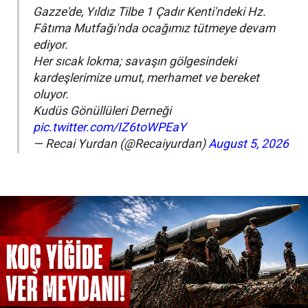
Gazze'de, Yıldız Tilbe 1 Çadır Kenti'ndeki Hz.
Fâtıma Mutfağı'nda ocağımız tütmeye devam
ediyor.
Her sıcak lokma; savaşın gölgesindeki
kardeşlerimize umut, merhamet ve bereket
oluyor.
Kudüs Gönüllüleri Derneği
pic.twitter.com/IZ6toWPEaY
— Recai Yurdan (@Recaiyurdan)
August 5, 2026