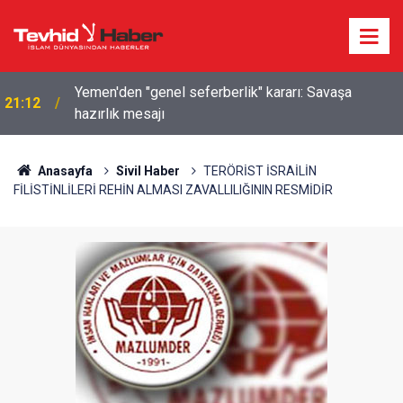
Yemen'den "genel seferberlik" kararı: Savaşa
21:12
hazırlık mesajı
Anasayfa
Sivil Haber
TERÖRİST İSRAİLİN
FİLİSTİNLİLERİ REHİN ALMASI ZAVALLILIĞININ RESMİDİR