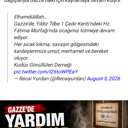
bağışlarıyla Gazze halkı için kaynamaya devam ediyor.
Elhamdülillah…
Gazze'de, Yıldız Tilbe 1 Çadır Kenti'ndeki Hz.
Fâtıma Mutfağı'nda ocağımız tütmeye devam
ediyor.
Her sıcak lokma; savaşın gölgesindeki
kardeşlerimize umut, merhamet ve bereket
oluyor.
Kudüs Gönüllüleri Derneği
pic.twitter.com/IZ6toWPEaY
— Recai Yurdan (@Recaiyurdan)
August 5, 2026