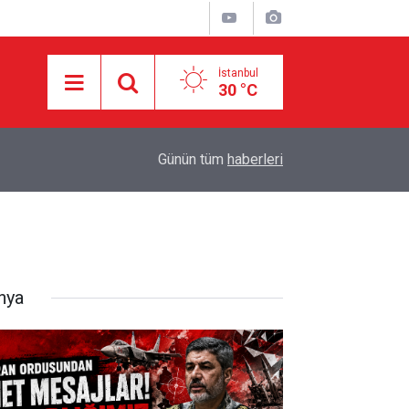
İstanbul
30 °C
10:34
Açıkça dillendirdiler: Dünya nüfusu yarıya indiril
Günün tüm
haberleri
nya