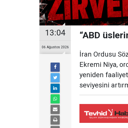
13:04
“ABD üslerin
06 Ağustos 2026
İran Ordusu S
Ekremi Niya, or
yeniden faaliyet
seviyesini artır