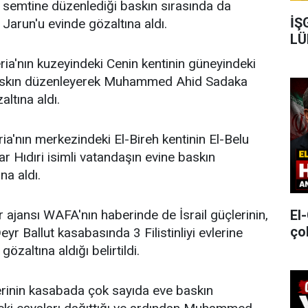
 semtine düzenlediği baskın sırasında da
İŞ
 Jarun'u evinde gözaltına aldı.
LÜ
eria'nın kuzeyindeki Cenin kentinin güneyindeki
askın düzenleyerek Muhammed Ahid Sadaka
altına aldı.
eria'nın merkezindeki El-Bireh kentinin El-Belu
Hıdıri isimli vatandaşın evine baskın
na aldı.
er ajansı WAFA'nın haberinde de İsrail güçlerinin,
El
ço
Deyr Ballut kasabasında 3 Filistinliyi evlerine
özaltına aldığı belirtildi.
erinin kasabada çok sayıda eve baskın