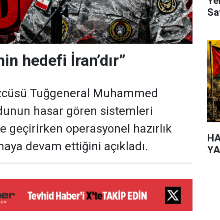
Ye
Sa
in hedefi İran’dır”
özcüsü Tuğgeneral Muhammed
dunun hasar gören sistemleri
e geçirirken operasyonel hazırlık
HA
maya devam ettiğini açıkladı.
YA