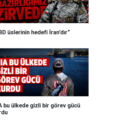
BD üslerinin hedefi İran’dır”
A bu ülkede gizli bir görev gücü
rdu