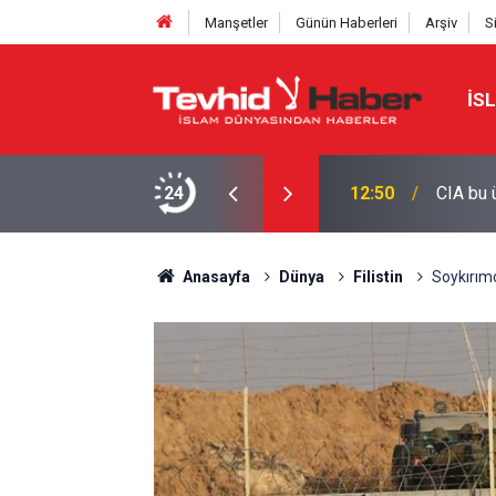
Manşetler
Günün Haberleri
Arşiv
S
İS
24
12:50
CIA bu 
Anasayfa
Dünya
Filistin
Soykırımcı