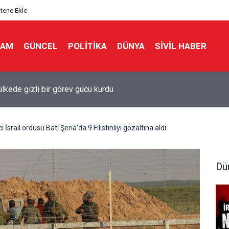
itene Ekle
LAM
GÜNCEL
POLITIKA
DÜNYA
SIVIL HABER
ülkede gizli bir görev gücü kurdu
 İsrail ordusu Batı Şeria'da 9 Filistinliyi gözaltına aldı
Dü