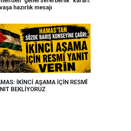
men'den "genel seferberlik" kararı:
vaşa hazırlık mesajı
MAS: İKİNCİ AŞAMA İÇİN RESMÎ
NIT BEKLİYORUZ