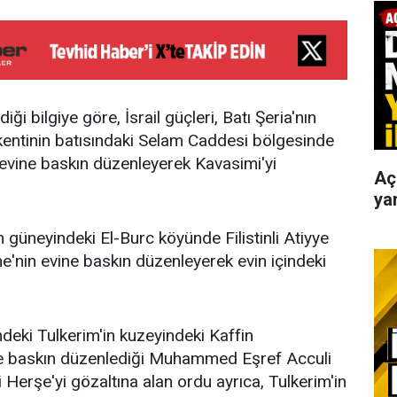
iği bilgiye göre, İsrail güçleri, Batı Şeria'nın
 kentinin batısındaki Selam Caddesi bölgesinde
n evine baskın düzenleyerek Kavasimi'yi
Aç
yar
in güneyindeki El-Burc köyünde Filistinli Atiyye
'nin evine baskın düzenleyerek evin içindeki
ndeki Tulkerim'in kuzeyindeki Kaffin
e baskın düzenlediği Muhammed Eşref Acculi
rşe'yi gözaltına alan ordu ayrıca, Tulkerim'in