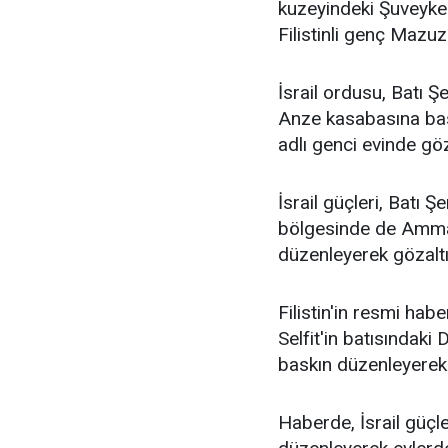
kuzeyindeki Şuveyke
Filistinli genç Mazuz
İsrail ordusu, Batı Ş
Anze kasabasına b
adlı genci evinde göz
İsrail güçleri, Batı Ş
bölgesinde de Ammar 
düzenleyerek gözaltı
Filistin'in resmi hab
Selfit'in batısındaki 
baskın düzenleyerek g
Haberde, İsrail güçl