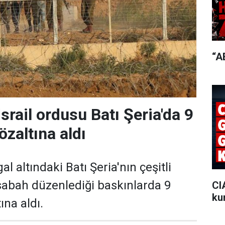
“A
srail ordusu Batı Şeria'da 9
gözaltına aldı
gal altındaki Batı Şeria'nın çeşitli
sabah düzenlediği baskınlarda 9
CI
ku
tına aldı.