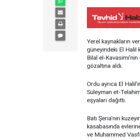
Yerel kaynakların verd
güneyindeki El Halil
Bilal el-Kavasimi'ni
gözaltına aldı.
Ordu ayrıca El Halil'
Süleyman et-Telahime
eşyaları dağıttı.
Batı Şeria'nın kuzeyi
kasabasında evlerin
ve Muhammed Vasfi He