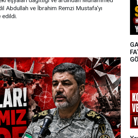
eki eşyaları dağıttığı ve ardından Muhammed
il Abdullah ve İbrahim Remzi Mustafa'yı
 edildi.
GA
FA
GÖ