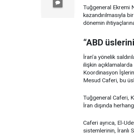
Tuğgeneral Ekremi Niy
kazandırılmasıyla bi
dönemin ihtiyaçlarına
“ABD üslerini
İran’a yönelik saldır
ilişkin açıklamalard
Koordinasyon İşler
Mesud Caferi, bu üsl
Tuğgeneral Caferi, K
İran dışında herhangi
Caferi ayrıca, El-U
sistemlerinin, İranlı 