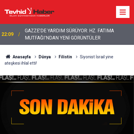
GAZZE’DE YARDIM SÜRÜYOR: HZ. FATIMA
22:09
MUTFAĞI’NDAN YENİ GÖRÜNTÜLER
Anasayfa
Dünya
Filistin
Siyonist İsrail yine
ateşkesi ihlal etti!