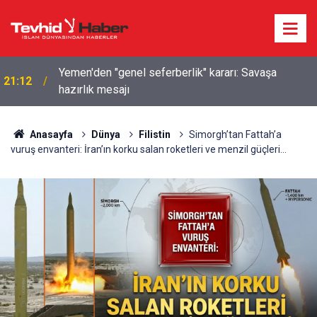
Yemen'den "genel seferberlik" kararı: Savaşa
21:12
hazırlık mesajı
Anasayfa
Dünya
Filistin
Simorgh’tan Fattah’a
vuruş envanteri: İran’ın korku salan roketleri ve menzil güçleri…