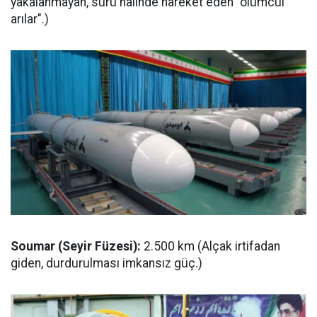
yakalanmayan, sürü halinde hareket eden "ölümcül
arılar".)
Soumar (Seyir Füzesi):
2.500 km (Alçak irtifadan
giden, durdurulması imkansız güç.)