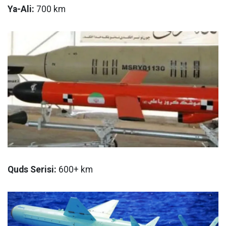
Ya-Ali:
700 km
Quds Serisi:
600+ km