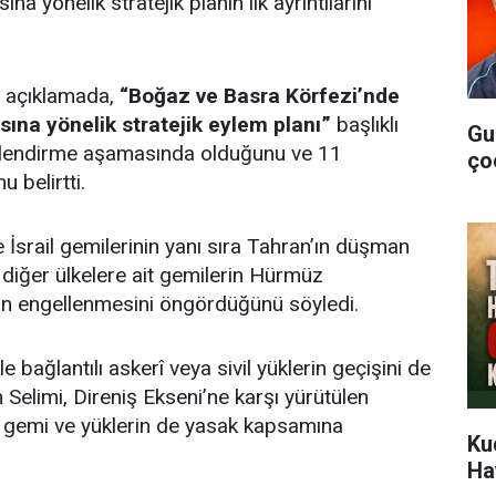
a yönelik stratejik planın ilk ayrıntılarını
ı açıklamada,
“Boğaz ve Basra Körfezi’nde
sına yönelik stratejik eylem planı”
başlıklı
Gu
rlendirme aşamasında olduğunu ve 11
ço
 belirtti.
 İsrail gemilerinin yanı sıra Tahran’ın düşman
ı diğer ülkelere ait gemilerin Hürmüz
in engellenmesini öngördüğünü söyledi.
le bağlantılı askerî veya sivil yüklerin geçişini de
n Selimi, Direniş Ekseni’ne karşı yürütülen
an gemi ve yüklerin de yasak kapsamına
Ku
Ha