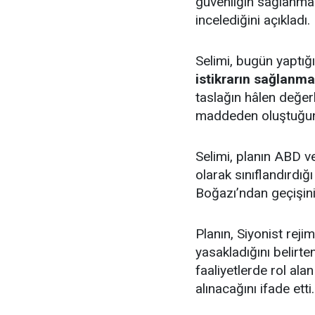
güvenliğin sağlanmasın
incelediğini açıkladı.
Selimi, bugün yaptığ
istikrarın sağlanma
taslağın hâlen değe
maddeden oluştuğunu
Selimi, planın ABD ve
olarak sınıflandırdığ
Boğazı’ndan geçişin
Planın, Siyonist rejim
yasakladığını belirte
faaliyetlerde rol al
alınacağını ifade etti.