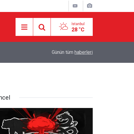
İstanbul
28 °C
05:57
Makale: Muhasara İçindeki Topraklarda Aşk.
Günün tüm
haberleri
ncel