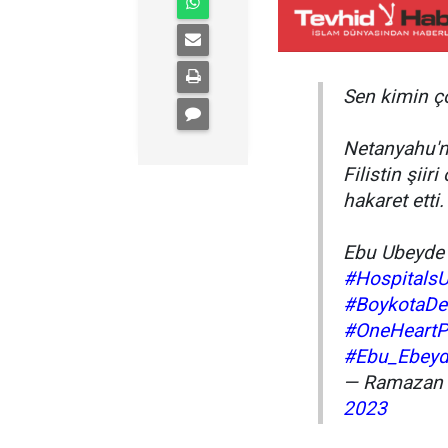
Sen kimin 
Netanyahu'n
Filistin şii
hakaret etti.
Ebu Ubeyde
#HospitalsU
#BoykotaD
#OneHeartP
#Ebu_Ebey
— Ramazan 
2023