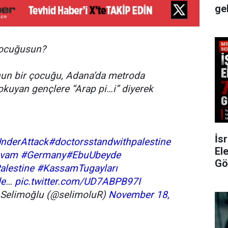
ge
çocuğusun?
un bir çocuğu, Adana’da metroda
ri okuyan gençlere “Arap pi…i” diyerek
İsr
nderAttack
#doctorsstandwithpalestine
Ele
evam
#Germany
#EbuUbeyde
Gö
alestine
#KassamTugayları
de
…
pic.twitter.com/UD7ABPB97I
Selimoğlu (@selimoluR)
November 18,