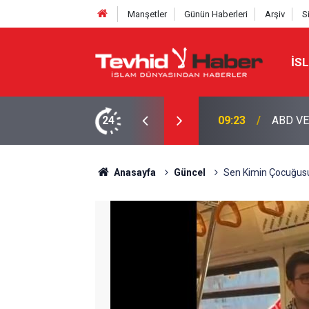
Manşetler
Günün Haberleri
Arşiv
S
İS
LERİNE HÜRMÜZ YASAĞI
24
09:08
İŞGALC
Anasayfa
Güncel
Sen Kimin Çocuğus