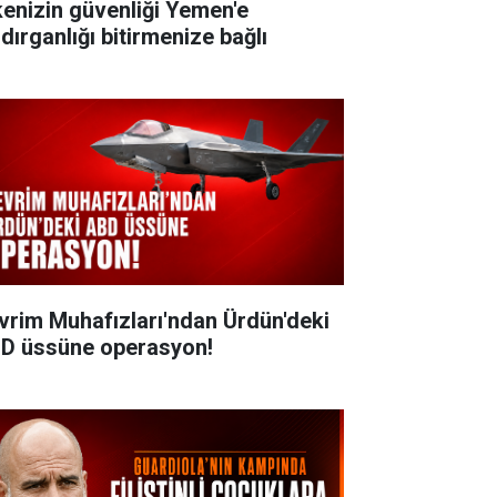
kenizin güvenliği Yemen'e
dırganlığı bitirmenize bağlı
vrim Muhafızları'ndan Ürdün'deki
D üssüne operasyon!