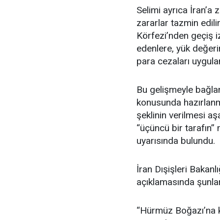
Selimi ayrıca İran’a 
zararlar tazmin edi
Körfezi’nden geçiş iz
edenlere, yük değeri
para cezaları uygulan
Bu gelişmeyle bağla
konusunda hazırlanm
şeklinin verilmesi a
“üçüncü bir tarafın”
uyarısında bulundu.
İran Dışişleri Bakanl
açıklamasında şunlar
“Hürmüz Boğazı’na kı