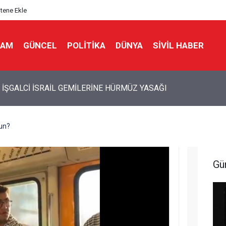
itene Ekle
LAM
GÜNCEL
POLITIKA
DÜNYA
SIVIL HABER
İ İSRAİL’İN İRAN PLANI DUVARA TOSLADI
un?
Gü