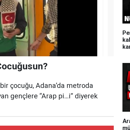
Pe
ka
kar
Çocuğusun?
bir çocuğu, Adana’da metroda
kuyan gençlere “Arap pi…i” diyerek
Ar
mü