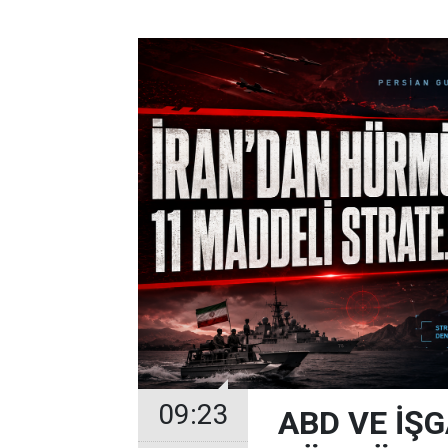
09:23
ABD VE İŞG