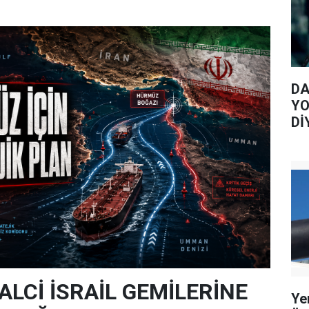
DA
YO
Dİ
ALCİ İSRAİL GEMİLERİNE
Ye