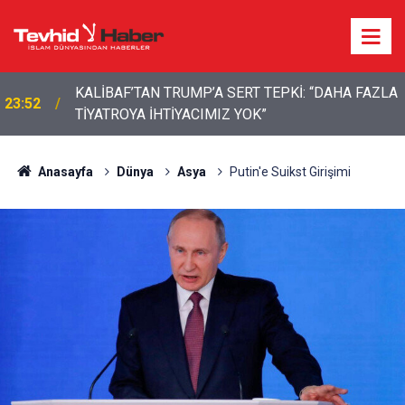
KALİBAF’TAN TRUMP’A SERT TEPKİ: “DAHA FAZLA
23:52
TİYATROYA İHTİYACIMIZ YOK”
YEMEN’DEN SUUDİ DESTEKLİ KAMPLARA DEV
20:50
OPERASYON: BALİSTİK FÜZE VE İHA’LARLA
VURULDULAR
Anasayfa
Dünya
Asya
Putin'e Suikst Girişimi