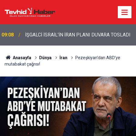
09:08
İŞGALCİ İSRAİL’İN İRAN PLANI DUVARA TOSLADI
Anasayfa
Dünya
İran
Pezeşkiyan’dan ABD’ye
mutabakat çağrısı!