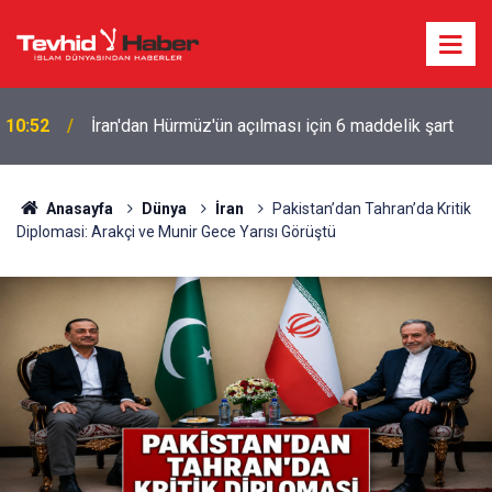
10:52
İran'dan Hürmüz'ün açılması için 6 maddelik şart
BATI ŞERİA’DA EŞ ZAMANLI BASKINLAR: EVLER
10:40
VE ARAÇLAR HEDEFTE
Anasayfa
Dünya
İran
Pakistan’dan Tahran’da Kritik
Diplomasi: Arakçi ve Munir Gece Yarısı Görüştü