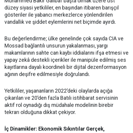
Muhammed Bakır Galibaf başta olmak üzere üst
düzey siyasi yetkililer, en başından itibaren barışçıl
gösteriler ile yabancı merkezlerce yönlendirilen
vandallık ve şiddet eylemlerini net biçimde ayırdı.
Bu değerlendirme; ülke genelinde çok sayıda CIA ve
Mossad bağlantılı unsurun yakalanması, yargı
makamlarının sahte can kaybı iddialarını ifşa etmesi ve
yapay zekâ destekli içerikler ile manipüle edilmiş ses
kayıtlarına dayalı koordineli bir dijital dezenformasyon
ağının deşifre edilmesiyle doğrulandı.
Yetkililer, yaşananların 2022’deki olaylarda açığa
çıkarılan ve 20’den fazla Batılı istihbarat servisinin
aktif rol oynadığı dış müdahale modelinin birebir
tekrarı olduğuna dikkat çekiyor.
İç Dinamikler: Ekonomik Sıkıntılar Gerçek,