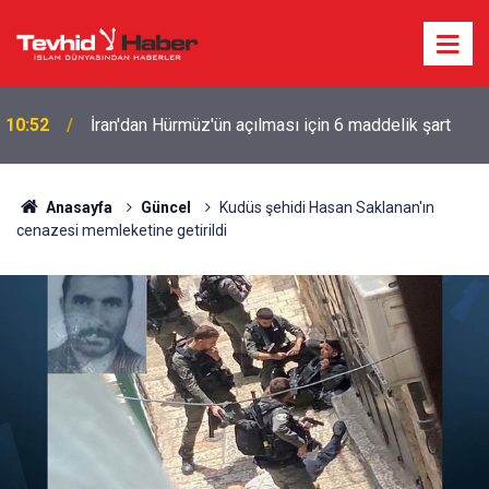
10:52
İran'dan Hürmüz'ün açılması için 6 maddelik şart
Anasayfa
Güncel
Kudüs şehidi Hasan Saklanan'ın
cenazesi memleketine getirildi