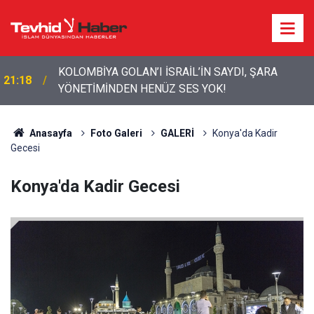
İRAN’DA KOMUTA KADEMESİ YENİLENDİ: 6 KRİTİK
20:12
ATAMA
Anasayfa
Foto Galeri
GALERİ
Konya'da Kadir
Gecesi
Konya'da Kadir Gecesi