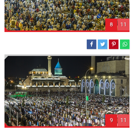
8
11
9
11