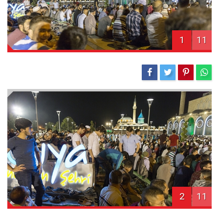
1
11
2
11