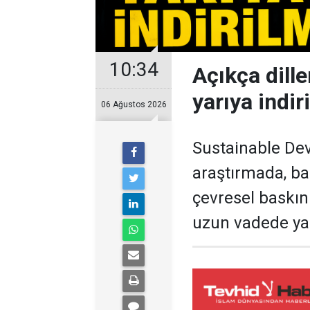
10:34
Açıkça dill
yarıya indir
06 Ağustos 2026
Sustainable De
araştırmada, ba
çevresel baskın
uzun vadede ya