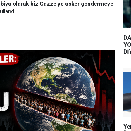
biya olarak biz Gazze'ye asker göndermeye
ullandı.
DA
YO
Dİ
Ye