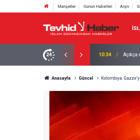
Manşetler
Günün Haberleri
Arşiv
S
İS
su yarıya indirilmeli
24
10:26
İŞGALC
Anasayfa
Güncel
Kolombiya: Gazze'y