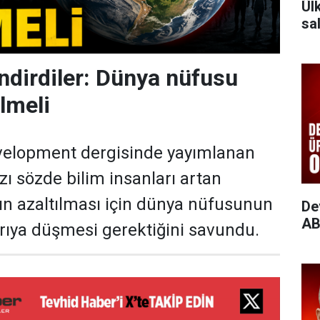
Ül
sal
endirdiler: Dünya nüfusu
ilmeli
velopment dergisinde yayımlanan
zı sözde bilim insanları artan
ın azaltılması için dünya nüfusunun
De
AB
rıya düşmesi gerektiğini savundu.