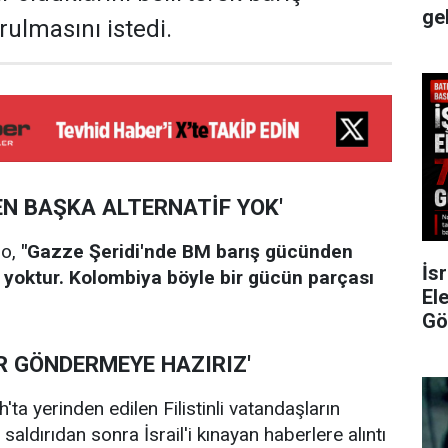
ge
ulmasını istedi.
EN BAŞKA ALTERNATİF YOK'
ro,
"Gazze Şeridi'nde BM barış gücünden
İsr
f yoktur. Kolombiya böyle bir gücün parçası
Ele
Gö
R GÖNDERMEYE HAZIRIZ'
h'ta yerinden edilen Filistinli vatandaşların
aldırıdan sonra İsrail'i kınayan haberlere alıntı