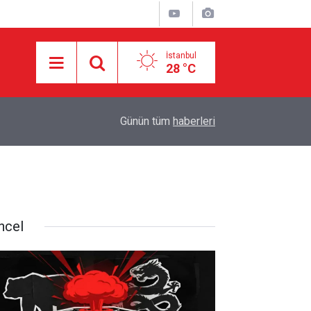
İstanbul
28 °C
10:15
El-Cezire: Hürmüz Boğazı anlaşması çok yakınd
Günün tüm
haberleri
ncel