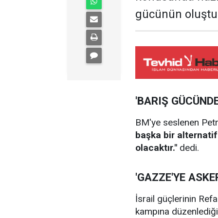
gücünün oluştur
'BARIŞ GÜCÜND
BM'ye seslenen Pet
başka bir alternati
olacaktır."
dedi.
'GAZZE'YE ASKE
İsrail güçlerinin Refa
kampına düzenlediği s