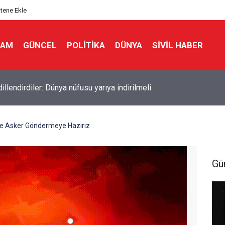
itene Ekle
LAM
GÜNCEL
POLITIKA
DÜNYA
SIVIL HABER
İ İSRAİL’DEN GÜNEY LÜBNAN’A GECE BOYU SALDIRI
e Asker Göndermeye Hazırız
Gü