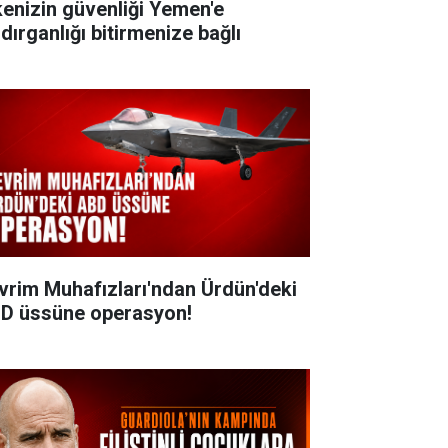
kenizin güvenliği Yemen'e
dırganlığı bitirmenize bağlı
vrim Muhafızları'ndan Ürdün'deki
D üssüne operasyon!