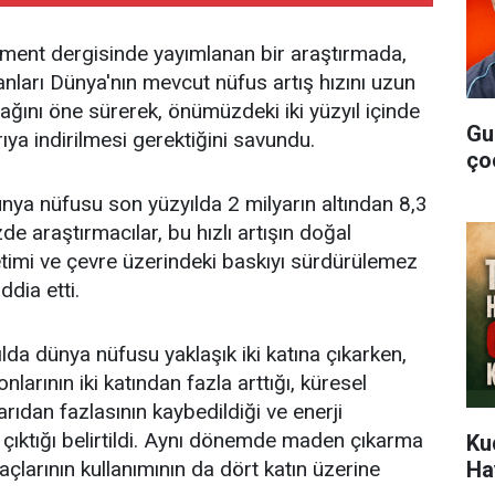
ment dergisinde yayımlanan bir araştırmada,
anları Dünya'nın mevcut nüfus artış hızını uzun
ını öne sürerek, önümüzdeki iki yüzyıl içinde
Gu
ya indirilmesi gerektiğini savundu.
ço
ya nüfusu son yüzyılda 2 milyarın altından 8,3
de araştırmacılar, bu hızlı artışın doğal
ketimi ve çevre üzerindeki baskıyı sürdürülemez
ddia etti.
lda dünya nüfusu yaklaşık iki katına çıkarken,
larının iki katından fazla arttığı, küresel
 yarıdan fazlasının kaybedildiği ve enerji
a çıktığı belirtildi. Aynı dönemde maden çıkarma
Ku
Ha
 ilaçlarının kullanımının da dört katın üzerine