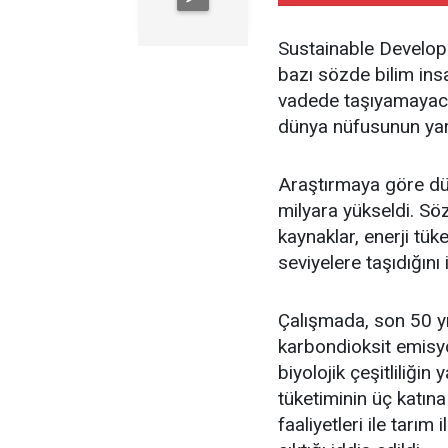
Sustainable Develop
bazı sözde bilim ins
vadede taşıyamayacağ
dünya nüfusunun yarı
Araştırmaya göre dün
milyara yükseldi. Söz
kaynaklar, enerji tü
seviyelere taşıdığını i
Çalışmada, son 50 yı
karbondioksit emisyon
biyolojik çeşitliliğin
tüketiminin üç katın
faaliyetleri ile tarım