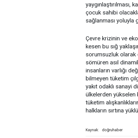
yaygınlaştırılması, ka
çocuk sahibi olacakl
sağlanması yoluyla g
Çevre krizinin ve eko
kesen bu sığ yaklaşı
sorumsuzluk olarak d
sömüren asıl dinamik
insanların varlığı de
bilmeyen tüketim çılg
yakıt odaklı sanayi 
ülkelerden yükselen bu
tüketim alışkanlıkl
halkların sırtına yükl
doğruhaber
Kaynak: