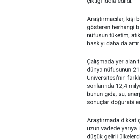
çıktığı iddia edildi.
Araştırmacılar, kişi 
gösteren herhangi bi
nüfusun tüketim, atı
baskıyı daha da artır
Çalışmada yer alan 
dünya nüfusunun 2100
Üniversitesi'nin farkl
sonlarında 12,4 mily
bunun gıda, su, ener
sonuçlar doğurabile
Araştırmada dikkat ç
uzun vadede yarıya i
düşük gelirli ülkeler