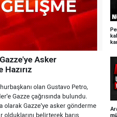
Pe
ka
kar
Gazze'ye Asker
 Hazırız
urbaşkanı olan Gustavo Petro,
tler'e Gazze çağrısında bulundu.
ya olarak Gazze'ye asker gönderme
Ar
 olduklarını belirterek barış
mü