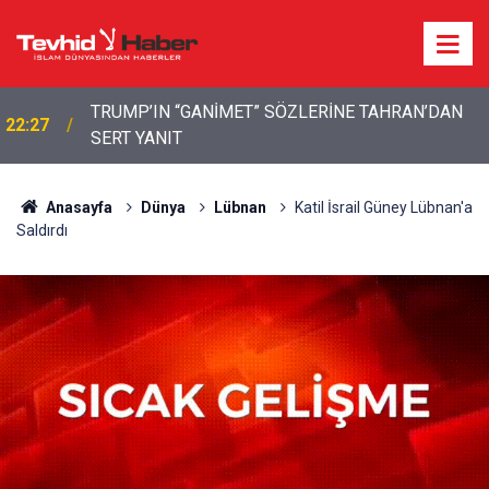
TRUMP’IN “GANİMET” SÖZLERİNE TAHRAN’DAN
22:27
SERT YANIT
Anasayfa
Dünya
Lübnan
Katil İsrail Güney Lübnan'a
Saldırdı