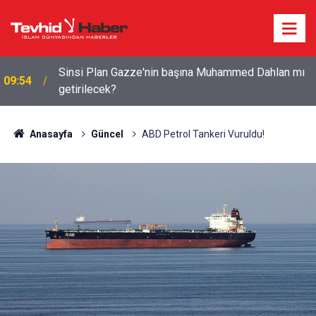
Devrim Muhafızları: ABD tüm hedeflerinden geri
09:11
çekilmek zorunda kaldı
Anasayfa
Güncel
ABD Petrol Tankeri Vuruldu!