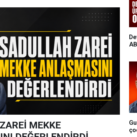
De
AB
Gu
ZAREİ MEKKE
ço
NI DEĞERLENDİRDİ