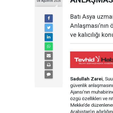
08 Ağustos 2026
Batı Asya uzman
Anlaşması’nın ö
ve kalıcılığı k
Sadullah Zarei
, Su
güvenlik anlaşmasını
Ajansı’nın muhabirin
özgü özellikleri ve ni
Mekke’de düzenlenen
Arabistan’ın ağırlığı