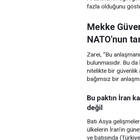
fazla olduğunu göste
Mekke Güven
NATO’nun ta
Zarei, “Bu anlaşmanı
bulunmasıdır. Bu d
nitelikte bir güvenli
bağımsız bir anlaşma
Bu paktın İran k
değil
Batı Asya gelişmele
ülkelerin İran’ın gü
ve batısında (Türki