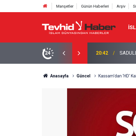
Manşetler
Günün Haberleri
Arşiv
S
İS
AŞMASINI DEĞERLENDİRDİ
24
20:20
Bakan F
Anasayfa
Güncel
Kassam'dan 'HD' Kali