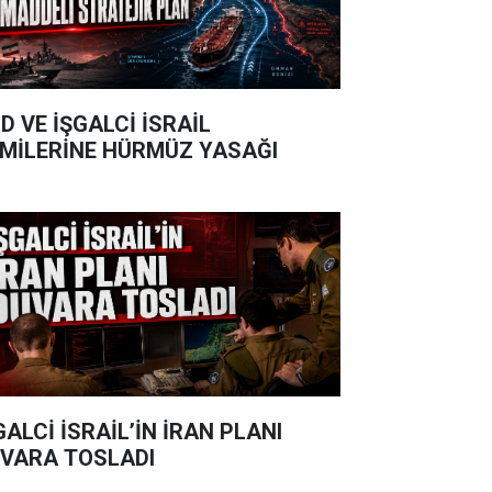
D VE İŞGALCİ İSRAİL
MİLERİNE HÜRMÜZ YASAĞI
GALCİ İSRAİL’İN İRAN PLANI
VARA TOSLADI