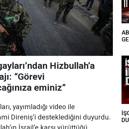
AB
GE
yları’ndan Hizbullah’a
jı: “Görevi
ağınıza eminiz”
rı, yayımladığı video ile
İŞ
ami Direniş’i desteklediğini duyurdu.
DU
ah’ın İsrail’e karşı yürüttüğü