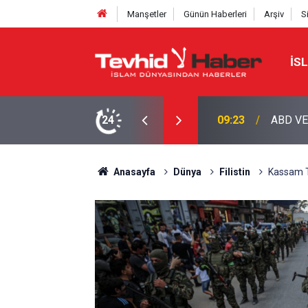
Manşetler
Günün Haberleri
Arşiv
S
İS
LERİNE HÜRMÜZ YASAĞI
24
09:08
İŞGALC
Anasayfa
Dünya
Filistin
Kassam T