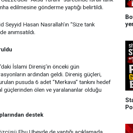
 imha edilmesine gönderme yaptığı belirtildi.
Bo
ye
d Seyyid Hasan Nasrallah’ın “Size tank
de anımsatıldı.
ruldu
daki İslami Direniş’in önceki gün
asyonların ardından geldi. Direniş güçleri,
urulan pusuda 6 adet “Merkava” tankını hedef
gal güçlerinden ölen ve yaralananlar olduğu
St
Po
ruplarından destek
özcüsü Ebu Ubeyde de yaptığı açıklamada,