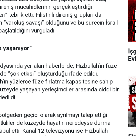
ireniş mücahidlerinin gerçekleştirdiği
 tebrik etti. Filistinli direniş grupları da
 “varoluş savaşı” olduğunu ve bu sürecin İsrail
aşlatıldığını vurguladı.
k yaşanıyor”
İşg
Evl
dyasında yer alan haberlerde, Hizbullah’ın füze
inde “şok etkisi” oluşturduğu ifade edildi.
h’ın yüzlerce füze fırlatma kapasitesine sahip
 kuzeyde yaşayan yerleşimciler arasında ciddi bir
edildi.
bölgeden geçici olarak ayrılmayı talep ettiği
i yetkililer de kuzeyde hayatın neredeyse durma
abul etti. Kanal 12 televizyonu ise Hizbullah