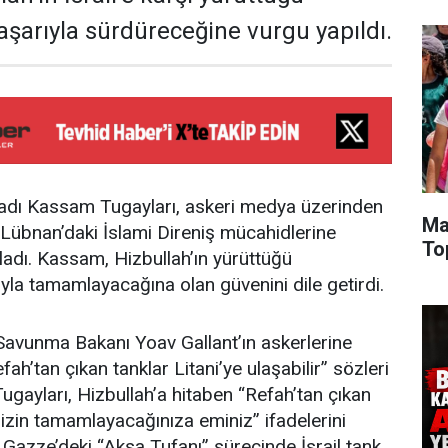
aşarıyla sürdüreceğine vurgu yapıldı.
adı Kassam Tugayları, askeri medya üzerinden
Ma
e Lübnan’daki İslami Direniş mücahidlerine
To
kladı. Kassam, Hizbullah’ın yürüttüğü
yla tamamlayacağına olan güvenini dile getirdi.
 Savunma Bakanı Yoav Gallant’ın askerlerine
fah’tan çıkan tanklar Litani’ye ulaşabilir” sözleri
Tugayları, Hizbullah’a hitaben “Refah’tan çıkan
sizin tamamlayacağınıza eminiz” ifadelerini
, Gazze’deki “Aksa Tufanı” sürecinde İsrail tank