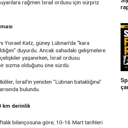
Si
n uyarılara rağmen İsrail ordusu için sürpriz
ra
şması
ı Yisrael Katz, güney Lübnan’da “kara
ldığını” duyurdu. Ancak sahadaki gelişmelere
 çelişkiler yaşanırken, İsrail ordusu
bir sızma olduğunu öne sürdü.
Sp
kililer, İsrail’in yeniden “Lübnan bataklığına”
ça
arısında bulundu.
 km derinlik
ftalık bilançosuna göre, 10-16 Mart tarihleri