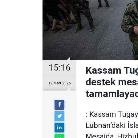
15:16
Kassam Tuga
destek mesa
19 Mart 2026
tamamlayac
: Kassam Tugayla
Lübnan’daki İsl
Mesajda, Hizbull