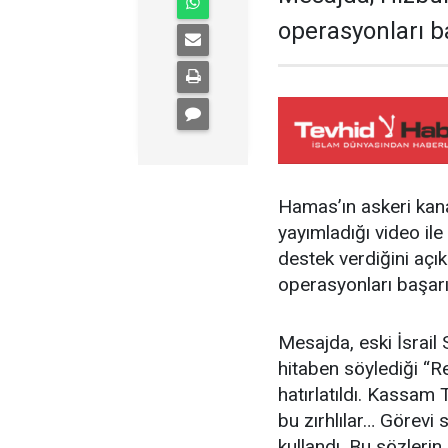
operasyonları b
Hamas’ın askeri kan
yayımladığı video il
destek verdiğini açı
operasyonları başarı
Mesajda, eski İsrail
hitaben söylediği “Re
hatırlatıldı. Kassam 
bu zırhlılar… Görevi 
kullandı. Bu sözlerin