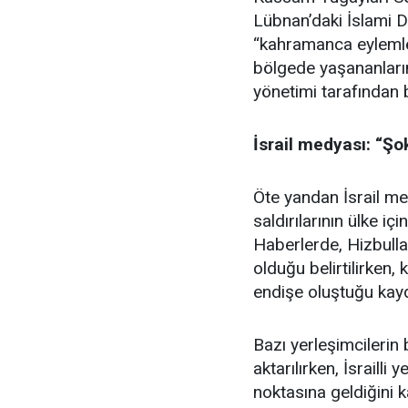
Lübnan’daki İslami D
“kahramanca eylemleri”
bölgede yaşananların
yönetimi tarafından b
İsrail medyası: “Şo
Öte yandan İsrail me
saldırılarının ülke iç
Haberlerde, Hizbulla
olduğu belirtilirken,
endişe oluştuğu kayd
Bazı yerleşimcilerin 
aktarılırken, İsraill
noktasına geldiğini k