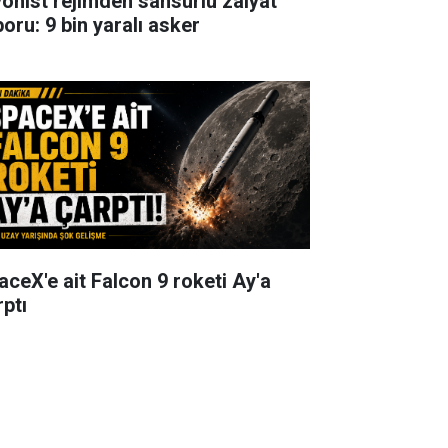
yonist rejimden sansürlü zaiyat
poru: 9 bin yaralı asker
aceX'e ait Falcon 9 roketi Ay'a
rptı