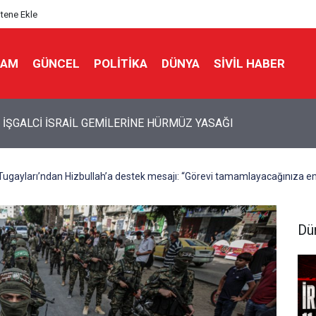
itene Ekle
LAM
GÜNCEL
POLITIKA
DÜNYA
SIVIL HABER
İ İSRAİL’İN İRAN PLANI DUVARA TOSLADI
ugayları’ndan Hizbullah’a destek mesajı: “Görevi tamamlayacağınıza e
Dü