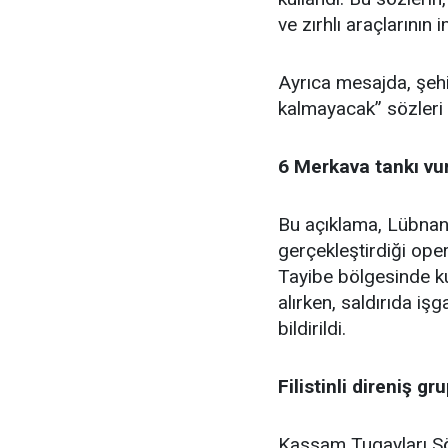
ve zırhlı araçlarının
Ayrıca mesajda, şehi
kalmayacak” sözleri 
6 Merkava tankı vu
Bu açıklama, Lübnan’
gerçekleştirdiği oper
Tayibe bölgesinde k
alırken, saldırıda iş
bildirildi.
Filistinli direniş g
Kassam Tugayları S