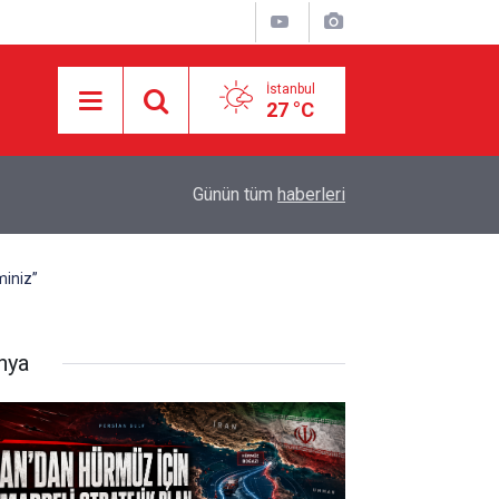
İstanbul
27 °C
05:57
Makale: Muhasara İçindeki Topraklarda Aşk.
Günün tüm
haberleri
miniz”
nya