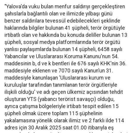
"Yalova'da vuku bulan menfur saldırıyı gerçekleştiren
şahıslarla bağlantılı olan ve ilimizde yılbaşı günü
benzer saldırılara tevessül edebilecekleri şeklinde
haklarında bilgiler bulunan 41 şüpheli, terör örgütüyle
irtibatlı olan ve hakkında bu konuda deliller bulunan 13
şüpheli, sosyal medya platformlarında terör örgütü
yanlısı paylaşımlarda bulunan 14 şüpheli, 6458 sayılı
Yabancılar ve Uluslararası Koruma Kanunu'nun 54.
maddesinin b, d ve k bentleri ile 676 sayılı KHK'nin 36.
maddesiyle eklenen ve 7070 sayılı Kanun’un 31.
maddesiyle kanunlaşan 'Uluslararası kurum ve
kuruluşlar tarafından tanımlanan terör örgütleriyle
ilişkili olduğu' ve adı geçen ülkemiz açısından tehdit
oluşturan YTS (yabancı terörist savaşçı) olduğu,
ayrıca çatışma bölgeleriyle irtibatı tespit edilen 15
şüpheli olmak üzere toplam 115 şüphelinin
yakalamasına yönelik olarak ilimiz ve 2 farklı ilde 114
adres için 30 Aralık 2025 saat 01.00 itibarıyla eş