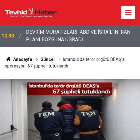
DEVRİM MUHAFIZLARI: ABD VE İSRAİL’İN İRAN
10:30
PLANI BOZGUNA UĞRADI
10:11
ABD ordusunda İran çatlağı: Komutanlar çıkış arıyor
Anasayfa
Güncel
İstanbul'da terör örgütü DEAŞ'a
operasyon: 67 şüpheli tutuklandı