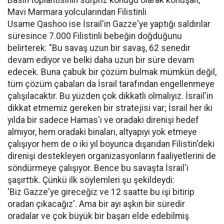
Mavi Marmara yolcularından Filistinli
Usame Qashoo ise İsrail'in Gazze'ye yaptığı saldırılar
süresince 7.000 Filistinli bebeğin doğduğunu
belirterek: "Bu savaş uzun bir savaş, 62 senedir
devam ediyor ve belki daha uzun bir süre devam
edecek. Buna çabuk bir çözüm bulmak mümkün değil,
tüm çözüm çabaları da İsrail tarafından engellenmeye
çalışılacaktır. Bu yüzden çok dikkatli olmalıyız. İsrail'in
dikkat etmemiz gereken bir stratejisi var; İsrail her iki
yılda bir sadece Hamas'ı ve oradaki direnişi hedef
almıyor, hem oradaki binaları, altyapıyı yok etmeye
çalışıyor hem de o iki yıl boyunca dışarıdan Filistin'deki
direnişi destekleyen organizasyonların faaliyetlerini de
söndürmeye çalışıyor. Bence bu savaşta İsrail'i
şaşırttık. Çünkü ilk söylemleri şu şekildeydi:
'Biz Gazze'ye gireceğiz ve 12 saatte bu işi bitirip
oradan çıkacağız'. Ama bir ayı aşkın bir süredir
oradalar ve çok büyük bir başarı elde edebilmiş