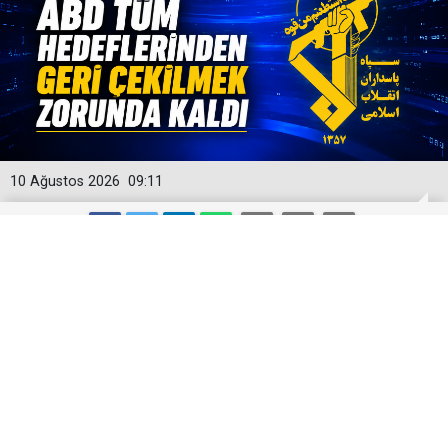
10 Ağustos 2026
09:11
Devrim Muhafızları: ABD tüm
hedeflerinden geri çekilmek zorunda
kaldı
İran Devrim Muhafızları Ordusu Sözcüsü Tuğgeneral