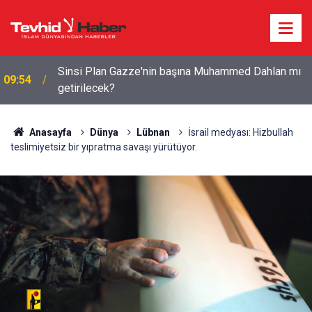
Devrim Muhafızları: ABD tüm hedeflerinden geri
09:11
çekilmek zorunda kaldı
Anasayfa
Dünya
Lübnan
İsrail medyası: Hizbullah
teslimiyetsiz bir yıpratma savaşı yürütüyor.