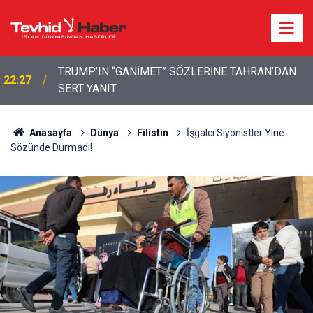
TRUMP’IN “GANİMET” SÖZLERİNE TAHRAN’DAN
22:27
SERT YANIT
22:13
İbrahimî Bir Seda: Uluslararası Filistin Konvoyu
Anasayfa
Dünya
Filistin
İşgalci Siyonistler Yine
Sözünde Durmadı!