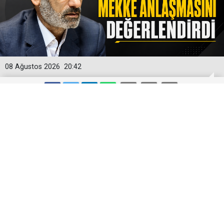
08 Ağustos 2026
20:42
SADULLAH ZAREİ MEKKE
ANLAŞMASINI DEĞERLENDİRDİ
Batı Asya uzmanı Sadullah Zarei, Mekke Güvenlik
Anlaşması’nın önceki diğer ittifaklara benzediğini ve
kalıcılığı konusunda şüphe bulunduğunu belirtti.