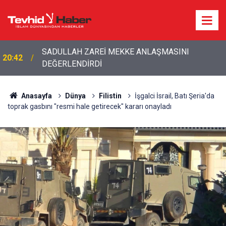
SADULLAH ZAREİ MEKKE ANLAŞMASINI
20:42
DEĞERLENDİRDİ
20:20
Bakan Fidan'dan son dakika açıklamalar!
Anasayfa
Dünya
Filistin
İşgalci İsrail, Batı Şeria'da
toprak gasbını "resmi hale getirecek" kararı onayladı