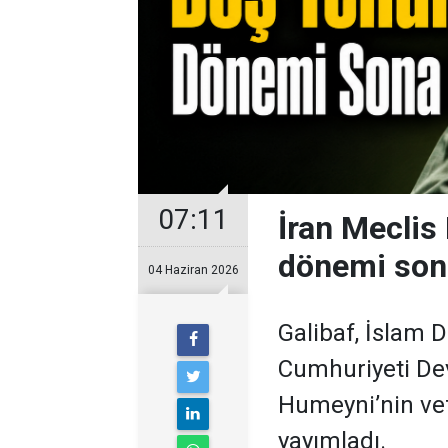
07:11
İran Meclis 
dönemi son
04 Haziran 2026
Galibaf, İslam D
Cumhuriyeti De
Humeyni’nin vef
yayımladı.