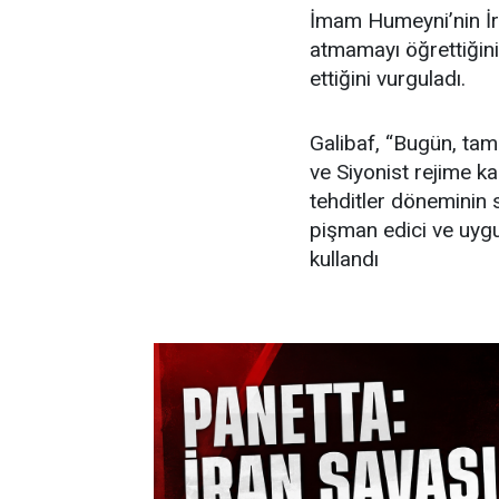
İmam Humeyni’nin İra
atmamayı öğrettiğini 
ettiğini vurguladı.
Galibaf, “Bugün, tam
ve Siyonist rejime k
tehditler döneminin s
pişman edici ve uygun 
kullandı