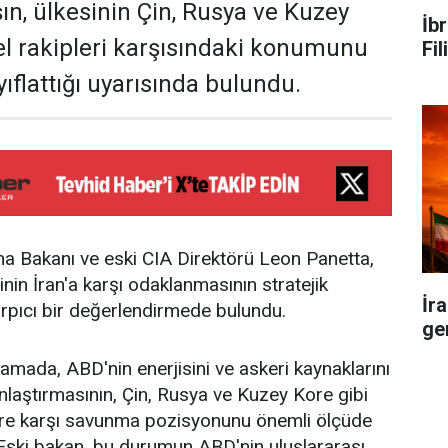
ın, ülkesinin Çin, Rusya ve Kuzey
İb
el rakipleri karşısındaki konumunu
Fi
yıflattığı uyarısında bulundu.
a Bakanı ve eski CIA Direktörü Leon Panetta,
in İran'a karşı odaklanmasının stratejik
İr
çarpıcı bir değerlendirmede bulundu.
ge
lamada, ABD'nin enerjisini ve askeri kaynaklarını
laştırmasının, Çin, Rusya ve Kuzey Kore gibi
lere karşı savunma pozisyonunu önemli ölçüde
ti. Eski bakan, bu durumun ABD'nin uluslararası