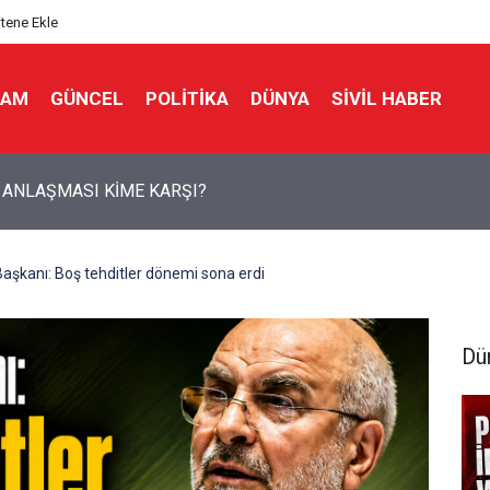
itene Ekle
LAM
GÜNCEL
POLITIKA
DÜNYA
SIVIL HABER
 ANLAŞMASI KİME KARŞI?
Başkanı: Boş tehditler dönemi sona erdi
Dü