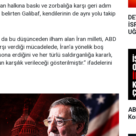
n halkına baskı ve zorbalığa karşı geri adım
belirten Galibaf, kendilerinin de aynı yolu takip
DE
İS
UĞ
 da bu düşünceden ilham alan İran milleti, ABD
arşı verdiği mücadelede, İran'a yönelik boş
ona erdiğini ve her türlü saldırganlığa kararlı,
karşılık verileceği gösterilmiştir.” ifadelerini
AB
Ko