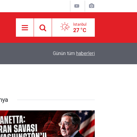
İstanbul
27 °C
10:57
HÜRMÜZ PAZARLIĞINDA İŞGALCİ ABD’NİN ŞAR
Günün tüm
haberleri
nya