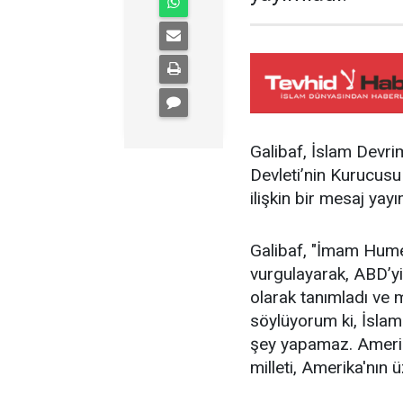
Galibaf, İslam Devri
Devleti’nin Kurucus
ilişkin bir mesaj yayı
Galibaf, "İmam Humey
vurgulayarak, ABD’yi
olarak tanımladı ve 
söylüyorum ki, İslam
şey yapamaz. Amerika
milleti, Amerika'nın ü