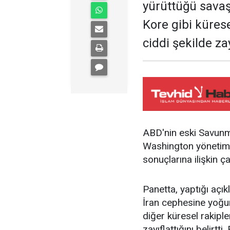
yürüttüğü savaş
Kore gibi küres
ciddi şekilde za
ABD'nin eski Savunm
Washington yönetimin
sonuçlarına ilişkin 
Panetta, yaptığı açık
İran cephesine yoğun
diğer küresel rakip
zayıflattığını belirt