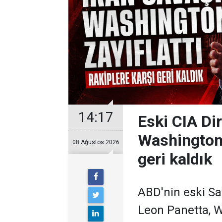
14:17
Eski CIA Di
Washington'u
08 Ağustos 2026
geri kaldık
ABD'nin eski S
Leon Panetta, W