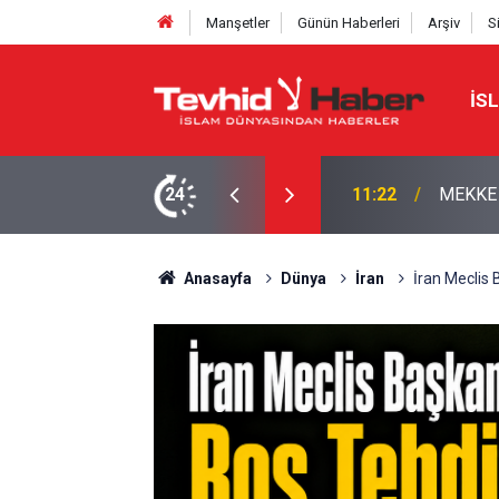
Manşetler
Günün Haberleri
Arşiv
S
İS
savaşı Washington'u zayıflattı, rakiplere karşı
24
11:22
MEKKE
Anasayfa
Dünya
İran
İran Meclis 