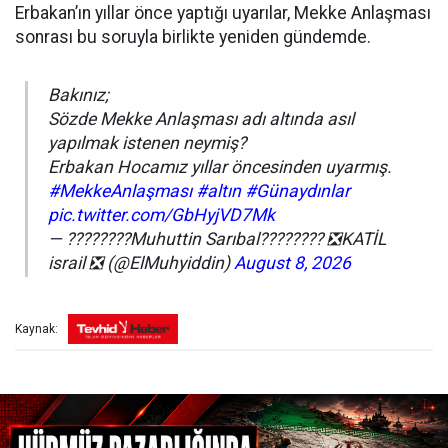
Erbakan’ın yıllar önce yaptığı uyarılar, Mekke Anlaşması
sonrası bu soruyla birlikte yeniden gündemde.
Bakınız;
Sözde Mekke Anlaşması adı altında asıl
yapılmak istenen neymiş?
Erbakan Hocamız yıllar öncesinden uyarmış.
#MekkeAnlaşması
#altın
#Günaydınlar
pic.twitter.com/GbHyjVD7Mk
— ????????Muhuttin Sarıbal???????? ❎️KATİL
israil ❎️ (@ElMuhyiddin)
August 8, 2026
Kaynak: