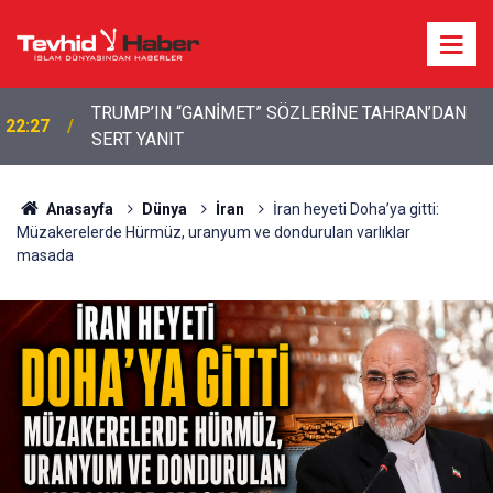
22:13
İbrahimî Bir Seda: Uluslararası Filistin Konvoyu
Anasayfa
Dünya
İran
İran heyeti Doha’ya gitti:
Müzakerelerde Hürmüz, uranyum ve dondurulan varlıklar
masada