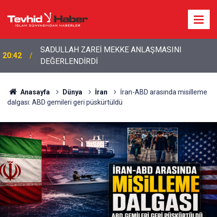
20:20
Bakan Fidan'dan son dakika açıklamalar!
Anasayfa
Dünya
İran
İran-ABD arasında misilleme
dalgası: ABD gemileri geri püskürtüldü