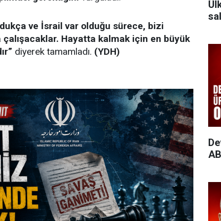
Ül
sal
ldukça ve İsrail var olduğu sürece, bizi
 çalışacaklar. Hayatta kalmak için en büyük
ır”
diyerek tamamladı.
(YDH)
De
AB