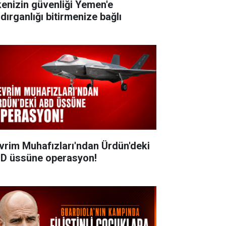
kenizin güvenliği Yemen'e
dırganlığı bitirmenize bağlı
vrim Muhafızları'ndan Ürdün'deki
D üssüne operasyon!