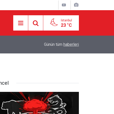
İstanbul
23 °C
18:55
İran ile Umman arasında Hürmüz'de genel çerçev
Günün tüm
haberleri
ncel