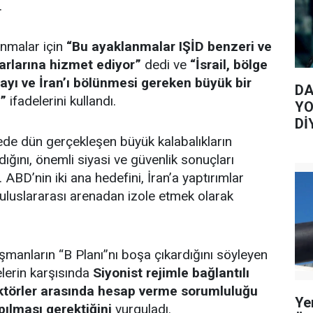
.
nmalar için
“Bu ayaklanmalar IŞİD benzeri ve
karlarına hizmet ediyor”
dedi ve
“İsrail, bölge
ayı ve İran’ı bölünmesi gereken büyük bir
DA
r”
ifadelerini kullandı.
YO
Dİ
de dün gerçekleşen büyük kalabalıkların
ığını, önemli siyasi ve güvenlik sonuçları
 ABD’nin iki ana hedefini, İran’a yaptırımlar
uluslararası arenadan izole etmek olarak
manların “B Planı”nı boşa çıkardığını söyleyen
lerin karşısında
Siyonist rejimle bağlantılı
 aktörler arasında hesap verme sorumluluğu
Ye
ılması gerektiğini
vurguladı.