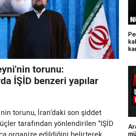
Pe
ka
kar
ni'nin torunu:
da İŞİD benzeri yapılar
n torunu, İran’daki son şiddet
güçler tarafından yönlendirilen "IŞİD
Ar
mü
ca organize edildiğini belirterek,