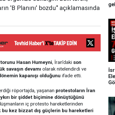
ge
rın 'B Planını' bozdu" açıklamasında
 torunu Hasan Humeyni
, İran’daki
son
lük savaşın devamı
olarak nitelendirdi ve
İsr
r dönemin kapanışı olduğunu
ifade etti.
Ele
Gö
erdiği röportajda, yaşanan
protestoların İran
ykırı bir şiddet biçimine dönüştüğünü
üşmanların iç protesto hareketlerinden
k
bu kez bizzat dış güçlerin bu hareketleri