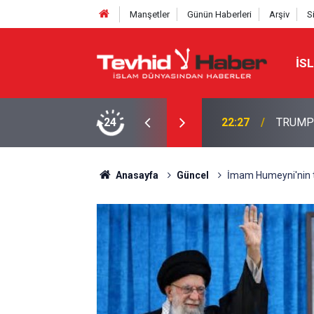
Manşetler
Günün Haberleri
Arşiv
S
İS
NE TAHRAN’DAN SERT YANIT
24
22:13
İbrahimî
Anasayfa
Güncel
İmam Humeyni'nin tor