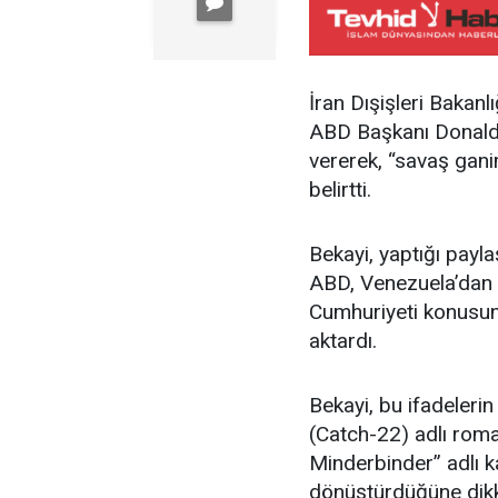
İran Dışişleri Bakan
ABD Başkanı Donald T
vererek, “savaş gani
belirtti.
Bekayi, yaptığı payl
ABD, Venezuela’dan b
Cumhuriyeti konusun
aktardı.
Bekayi, bu ifadeleri
(Catch-22) adlı roma
Minderbinder” adlı k
dönüştürdüğüne dikk