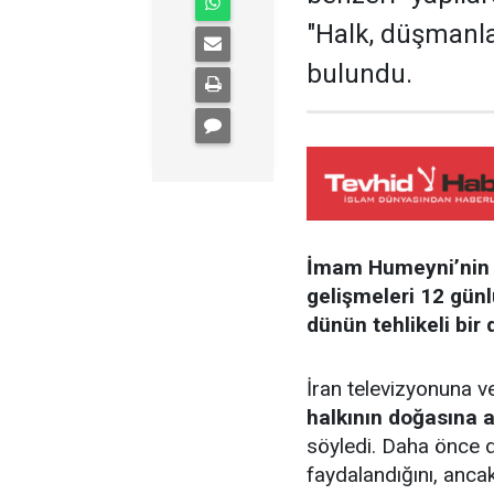
"Halk, düşmanla
bulundu.
İmam Humeyni’nin
gelişmeleri 12 gün
dünün tehlikeli bi
İran televizyonuna v
halkının doğasına a
söyledi. Daha önce d
faydalandığını, anca