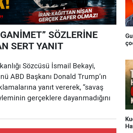
“GANİMET” SÖZLERİNE
Gu
ço
N SERT YANIT
akanlığı Sözcüsü İsmail Bekayi,
nü ABD Başkanı Donald Trump’ın
çıklamalarına yanıt vererek, “savaş
yleminin gerçeklere dayanmadığını
Ku
Ha