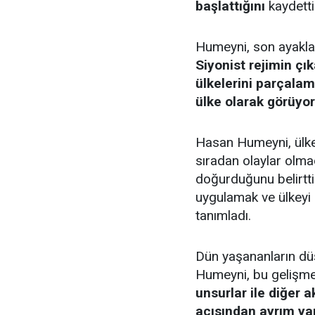
başlattığını
kaydetti
Humeyni, son ayakla
Siyonist rejimin çı
ülkelerini parçalam
ülke olarak görüyo
Hasan Humeyni, ülke
sıradan olaylar olmad
doğurduğunu belirtti.
uygulamak ve ülkeyi 
tanımladı.
Dün yaşananların düş
Humeyni, bu gelişme
unsurlar ile diğer
açısından ayrım yap