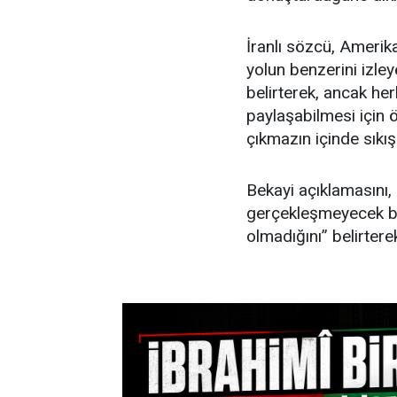
İranlı sözcü, Amerika
yolun benzerini izle
belirterek, ancak her
paylaşabilmesi için ö
çıkmazın içinde sıkış
Bekayi açıklamasını, 
gerçekleşmeyecek bir
olmadığını” belirter