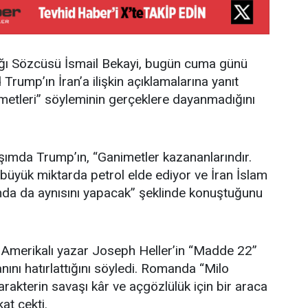
lığı Sözcüsü İsmail Bekayi, bugün cuma günü
rump’ın İran’a ilişkin açıklamalarına yanıt
metleri” söyleminin gerçeklere dayanmadığını
aşımda Trump’ın, “Ganimetler kazananlarındır.
üyük miktarda petrol elde ediyor ve İran İslam
da da aynısını yapacak” şeklinde konuştuğunu
n Amerikalı yazar Joseph Heller’in “Madde 22”
nını hatırlattığını söyledi. Romanda “Milo
arakterin savaşı kâr ve açgözlülük için bir araca
at çekti.