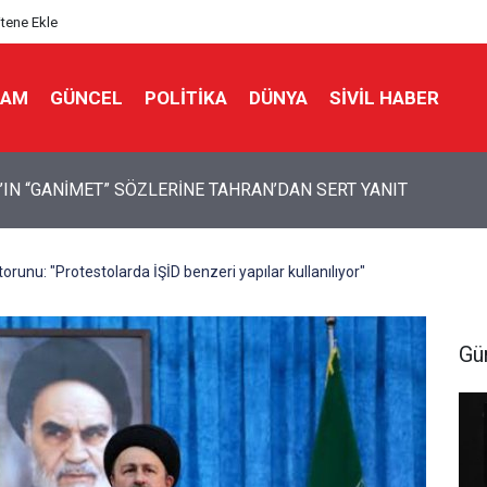
itene Ekle
LAM
GÜNCEL
POLITIKA
DÜNYA
SIVIL HABER
 Bir Seda: Uluslararası Filistin Konvoyu
unu: "Protestolarda İŞİD benzeri yapılar kullanılıyor"
Gü