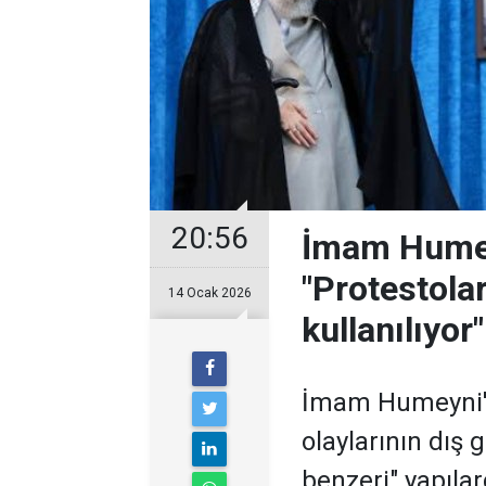
20:56
İmam Humey
"Protestolar
14 Ocak 2026
kullanılıyor"
İmam Humeyni'ni
olaylarının dış 
benzeri" yapılar