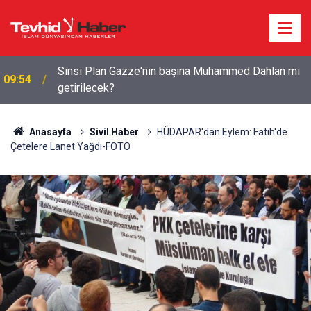
Devrim Muhafızları: ABD tüm hedeflerinden geri
09:11
çekilmek zorunda kaldı
Anasayfa
Sivil Haber
HÜDAPAR'dan Eylem: Fatih'de
Çetelere Lanet Yağdı-FOTO