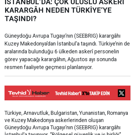
İSTANBUL’DA: ÇOK ULUSLU ASKERÎ
KARARGÂH NEDEN TÜRKİYE’YE
TAŞINDI?
Güneydoğu Avrupa Tugayı’nın (SEEBRIG) karargâhı
Kuzey Makedonya’dan İstanbul’a taşındı. Türkiye’nin de
aralarında bulunduğu 6 ülkeden askerî personelin
görev yapacağı karargâhın, Ağustos ayı sonunda
resmen faaliyete geçmesi planlanıyor.
Türkiye, Arnavutluk, Bulgaristan, Yunanistan, Romanya
ve Kuzey Makedonya askerlerinden oluşan
Güneydoğu Avrupa Tugayı’nın (SEEBRIG) karargâhı
İstanbul’a taşınıyor. “Bölgesel güvenlik ve iş birliği”