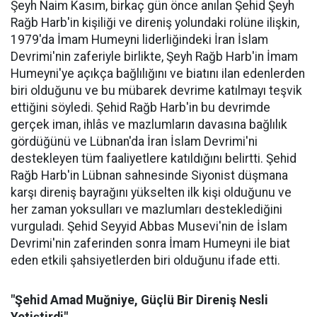
Şeyh Naim Kasım, birkaç gün önce anılan Şehid Şeyh
Rağb Harb'in kişiliği ve direniş yolundaki rolüne ilişkin,
1979'da İmam Humeyni liderliğindeki İran İslam
Devrimi'nin zaferiyle birlikte, Şeyh Rağb Harb'in İmam
Humeyni'ye açıkça bağlılığını ve biatını ilan edenlerden
biri olduğunu ve bu mübarek devrime katılmayı teşvik
ettiğini söyledi. Şehid Rağb Harb'in bu devrimde
gerçek iman, ihlâs ve mazlumların davasına bağlılık
gördüğünü ve Lübnan'da İran İslam Devrimi'ni
destekleyen tüm faaliyetlere katıldığını belirtti. Şehid
Rağb Harb'in Lübnan sahnesinde Siyonist düşmana
karşı direniş bayrağını yükselten ilk kişi olduğunu ve
her zaman yoksulları ve mazlumları desteklediğini
vurguladı. Şehid Seyyid Abbas Musevi'nin de İslam
Devrimi'nin zaferinden sonra İmam Humeyni ile biat
eden etkili şahsiyetlerden biri olduğunu ifade etti.
"Şehid Amad Muğniye, Güçlü Bir Direniş Nesli
Yetiştirdi"