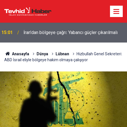
15:01
İran’dan bölgeye çağrı: Yabancı güçler çıkarılmalı
Anasayfa
Dünya
Lübnan
Hizbullah Genel Sekreteri:
ABD İsrail eliyle bölgeye hakim olmaya çalışıyor