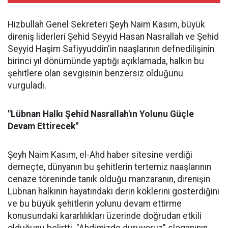
Hizbullah Genel Sekreteri Şeyh Naim Kasım, büyük
direniş liderleri Şehid Seyyid Hasan Nasrallah ve Şehid
Seyyid Haşim Safiyyuddin'in naaşlarının defnedilişinin
birinci yıl dönümünde yaptığı açıklamada, halkın bu
şehitlere olan sevgisinin benzersiz olduğunu
vurguladı.
"Lübnan Halkı Şehid Nasrallah'ın Yolunu Güçle
Devam Ettirecek"
Şeyh Naim Kasım, el-Ahd haber sitesine verdiği
demeçte, dünyanın bu şehitlerin tertemiz naaşlarının
cenaze töreninde tanık olduğu manzaranın, direnişin
Lübnan halkının hayatındaki derin köklerini gösterdiğini
ve bu büyük şehitlerin yolunu devam ettirme
konusundaki kararlılıkları üzerinde doğrudan etkili
olduğunu belirtti. "Ahdimizde duruyoruz" sloganının,