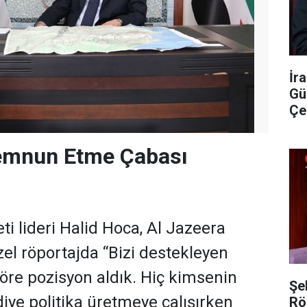
İr
Gü
Çe
emnun Etme Çabası
i lideri Halid Hoca, Al Jazeera
zel röportajda “Bizi destekleyen
göre pozisyon aldık. Hiç kimsenin
Şe
iye politika üretmeye çalışırken
Rö