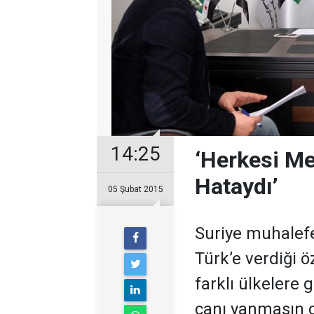
14:25
‘Herkesi M
Hataydı’
05 Şubat 2015
Suriye muhalefet
Türk’e verdiği ö
farklı ülkelere 
canı yanmasın d