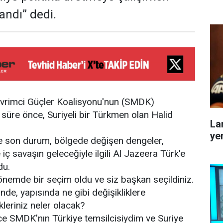
andı” dedi.
evrimci Güçler Koalisyonu'nun (SMDK)
 süre önce, Suriyeli bir Türkmen olan Halid
La
ye
de son durum, bölgede değişen dengeler,
iç savaşın geleceğiyle ilgili Al Jazeera Türk'e
du.
önemde bir seçim oldu ve siz başkan seçildiniz.
nde, yapısında ne gibi değişikliklere
leriniz neler olacak?
 SMDK’nın Türkiye temsilcisiydim ve Suriye