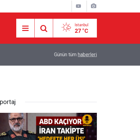
İstanbul
27 °C
10:30
DEVRİM MUHAFIZLARI: ABD VE İSRAİL’İN İR
Günün tüm
haberleri
portaj