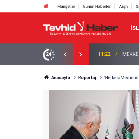
Manşetler
Günün Haberleri
Arşiv
S
İS
ŞI?
24
10:57
HÜRMÜZ
Anasayfa
Röportaj
‘Herkesi Memnun 