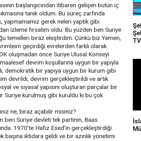
sının başlangıcından itibaren gelişen bütün iç
çıkmasına tanık oldum. Bu süreç zarfında
k, yapmamamız gerek neleri yaptık gibi
Şe
dan izleme fırsatım oldu. Bu yüzden ben Suriye
Şe
ğu temelleri biraz eleştirdim. Çünkü biz Yemen,
TV
rimleirn geçirdiği evrelerden farklı olarak
SMDK oluşmadan önce Suriye Ulusal Konseyi
maalesef devrim koşullarına uygun bir yapıyla
rlı, demokratik bir yapıya uygun bir kurum gibi
im devrildi, devrim gerçekleştirildi ve artık
sosyal ve siyasal yapısını oluşturan parçalar bir
ir Suriye kurulmuş gibi kuruldu ki bu çok
niz ne, biraz açabilir misiniz?
 beri Suriye devleti tek partinin, Baas
İsla
ltında. 1970’te Hafız Esed’in gerçekleştirdiği
Mü
k başına iktidara geldi ve bir azınlık yönetimi