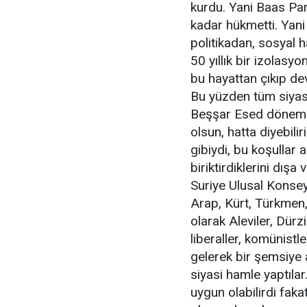
kurdu. Yani Baas Part
kadar hükmetti. Yani S
politikadan, sosyal 
50 yıllık bir izolasy
bu hayattan çıkıp de
Bu yüzden tüm siyas
Beşşar Esed dönemin
olsun, hatta diyebili
gibiydi, bu koşullar 
biriktirdiklerini dışa
Suriye Ulusal Konseyi
Arap, Kürt, Türkmen, 
olarak Aleviler, Dürzi
liberaller, komünistl
gelerek bir şemsiye a
siyasi hamle yaptılar
uygun olabilirdi fak