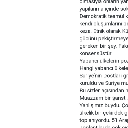
olmasıyla onların ya
yapılanma içinde sok
Demokratik teamül ku
kendi oluşumlarını p
keza. Etnik olarak K
gücünü pekiştirmeye ç
gereken bir şey. Fa
konsensüstür.
Yabancı ülkelerin po
Hangi yabancı ülkele
Suriye’nin Dostları 
kuruldu ve Suriye mu
Bu sizler açısından 
Muazzam bir şanstı. A
Yanlışımız buydu. Ço
ülkelik bir çekirdek
toplanıyordu. 5’i Arap
Toplantılarda çok cidd