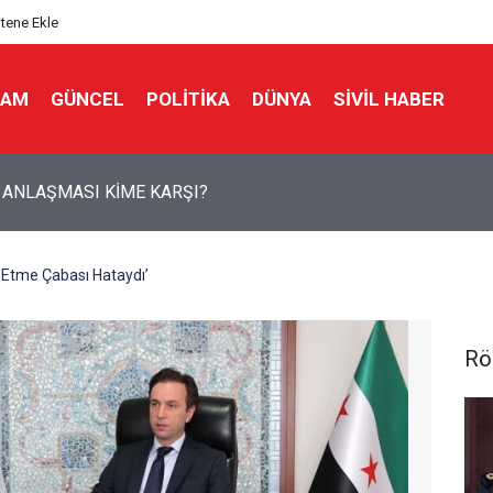
itene Ekle
LAM
GÜNCEL
POLITIKA
DÜNYA
SIVIL HABER
 PAZARLIĞINDA İŞGALCİ ABD’NİN ŞARTLARI ORTAYA ÇIKTI
Etme Çabası Hataydı’
Rö