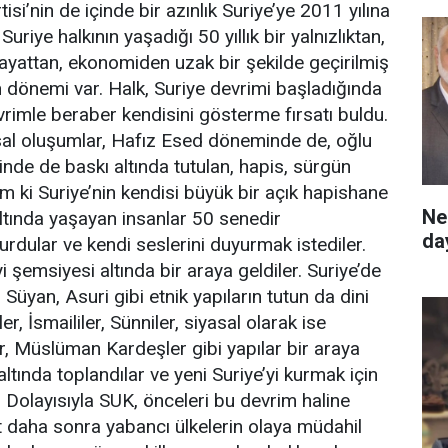
isi’nin de içinde bir azınlık Suriye’ye 2011 yılına
uriye halkının yaşadığı 50 yıllık bir yalnızlıktan,
hayattan, ekonomiden uzak bir şekilde geçirilmiş
on dönemi var. Halk, Suriye devrimi başladığında
vrimle beraber kendisini gösterme fırsatı buldu.
al oluşumlar, Hafız Esed döneminde de, oğlu
de de baskı altında tutulan, hapis, sürgün
rim ki Suriye’nin kendisi büyük bir açık hapishane
Ne
altında yaşayan insanlar 50 senedir
da
 vurdular ve kendi seslerini duyurmak istediler.
 şemsiyesi altında bir araya geldiler. Suriye’de
Süyan, Asuri gibi etnik yapıların tutun da dini
ler, İsmaililer, Sünniler, siyasal olarak ise
er, Müslüman Kardeşler gibi yapılar bir araya
ltında toplandılar ve yeni Suriye’yi kurmak için
. Dolayısıyla SUK, önceleri bu devrim haline
at daha sonra yabancı ülkelerin olaya müdahil