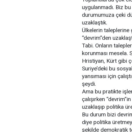
uygulanmadı. Biz bu c
durumumuza çeki düz
uzaklaştık.
Ülkelerin taleplerin
“devrim”den uzaklaşt
Tabi. Onların talepl
korunması mesela. Su
Hristiyan, Kürt gibi ç
Suriye’deki bu sosyal
yansıması için çalışt
şeydi.
Ama bu pratikte işl
çalışırken “devrim”i
uzaklaşıp politika 
Bu durum bizi devri
diye politika üretmey
şekilde demokratik 