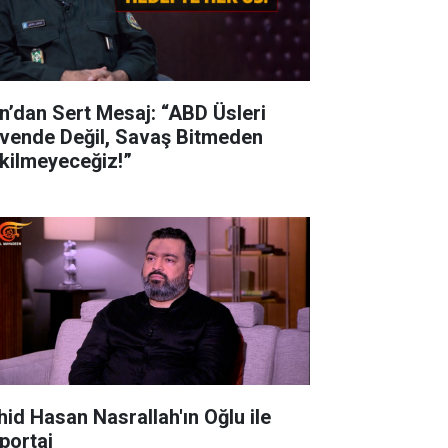
an’dan Sert Mesaj: “ABD Üsleri
vende Değil, Savaş Bitmeden
kilmeyeceğiz!”
hid Hasan Nasrallah'ın Oğlu ile
portaj