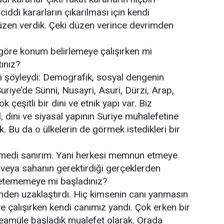
iddi kararların çıkarılması için kendi
en verdik. Çeki düzen verince devrimden
e göre konum belirlemeye çalışırken mi
ınız?
eri şöyleydi: Demografik, sosyal dengenin
riye’de Sünni, Nusayri, Asuri, Dürzi, Arap,
ok çeşitli bir dini ve etnik yapı var. Biz
, dini ve siyasal yapının Suriye muhalefetine
ık. Bu da o ülkelerin de görmek istedikleri bir
emedi sanırım. Yani herkesi memnun etmeye
n veya sahanın gerektirdiği gerçeklerden
üretememeye mi başladınız?
mden uzaklaştırdı. Hiç kimsenin canı yanmasın
e çalışırken kendi canımız yandı. Çok erken bir
teamüle başladık mualefet olarak. Orada