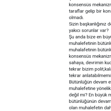
konsensüs mekanizma
taraflar gelip bir k
olmadı.
Sizin başkanlığınız
yakıcı sorunlar var?
Şu anda bize en bü
muhalefetinin bütün
muhalafetinin bütün
konsensüs mekanizmas
sahaya, devrimin ku
tekrar bizim polit,ka
tekrar anlatabilmemi
Bütünlüğün devam e
muhalefetine yönelik
değil mi? En büyük 
bütünlüğünün devam 
olan muhalefetin da