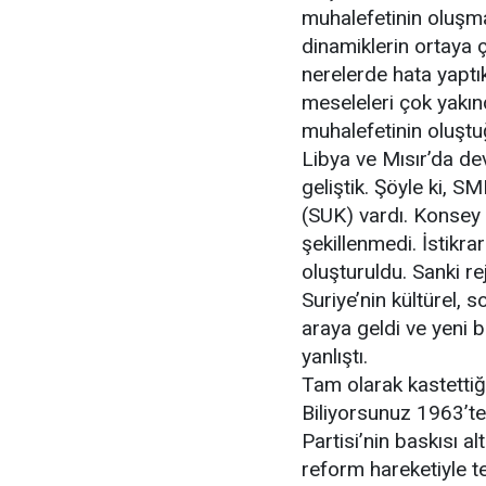
muhalefetinin oluşma
dinamiklerin ortaya 
nerelerde hata yaptı
meseleleri çok yakın
muhalefetinin oluştu
Libya ve Mısır’da dev
geliştik. Şöyle ki, 
(SUK) vardı. Konsey 
şekillenmedi. İstikra
oluşturuldu. Sanki rej
Suriye’nin kültürel, 
araya geldi ve yeni b
yanlıştı.
Tam olarak kastettiği
Biliyorsunuz 1963’ten
Partisi’nin baskısı a
reform hareketiyle te