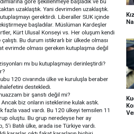
rdımlarına göre şekillenmeye başladık ve bu
aktan uzaklaştık. Yani devrimden uzaklaştık.
Kızı
tuplaşmayı gerektirdi. Liberaller SUK içinde
Na
ekiştirmeye başladılar. Müslüman Kardeşler
ürtler, Kürt Ulusal Konseyi vs. Her oluşum kendi
alıştı. Bu durum istikrarlı bir ülkede olması
kat evrimde olması gereken kutuplaşma değil
zisyonları mı bu kutuplaşmayı derinleştirdi?
r?
grubu 120 civarında ülke ve kuruluşla beraber
halefetini destekledi.
muazzam bir şanstı değil mi?
Ku
ncak biz onların isteklerine kulak astık.
Ko
k fazla vaad vardı. Bu 120 ülkeyi temsilen 11
Ve
 grup oluştu. Bu grup neredeyse her ay
, 5’i Batılı ülke, arada ise Türkiye vardı.
i kararlar çıktı fakat kararların hiçbiri