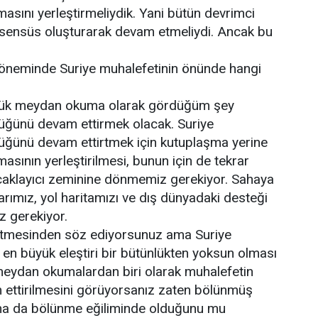
sını yerleştirmeliydik. Yani bütün devrimci
onsensüs oluşturarak devam etmeliydi. Ancak bu
 döneminde Suriye muhalefetinin önünde hangi
yük meydan okuma olarak gördüğüm şey
lüğünü devam ettirmek olacak. Suriye
lüğünü devam ettirtmek için kutuplaşma yerine
ının yerleştirilmesi, bunun için de tekrar
caklayıcı zeminine dönmemiz gerekiyor. Sahaya
larımız, yol haritamızı ve dış dünyadaki desteği
z gerekiyor.
tmesinden söz ediyorsunuz ama Suriye
 en büyük eleştiri bir bütünlükten yoksun olması
meydan okumalardan biri olarak muhalefetin
ettirilmesini görüyorsanız zaten bölünmüş
ha da bölünme eğiliminde olduğunu mu