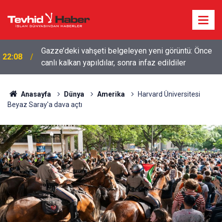
Gazze’deki vahşeti belgeleyen yeni görüntü: Önce
22:08
canlı kalkan yapıldılar, sonra infaz edildiler
HAMAS ANLAŞMAYA BAĞLILIĞINI YİNELEDİ:
19:17
SÖZDE GARANTÖRLER NETANYAHU’YA NEDEN
DUR DİYEMİYOR?
Anasayfa
Dünya
Amerika
Harvard Üniversitesi
Beyaz Saray'a dava açtı