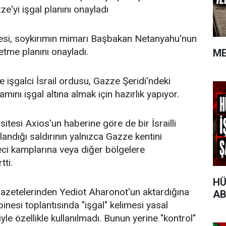
ze'yi işgal planını onayladı
nesi, soykırımın mimarı Başbakan Netanyahu'nun
etme planını onayladı.
ME
 işgalci İsrail ordusu, Gazze Şeridi'ndeki
mını işgal altına almak için hazırlık yapıyor.
itesi Axios'un haberine göre de bir İsrailli
rlandığı saldırının yalnızca Gazze kentini
ci kamplarına veya diğer bölgelere
tti.
HÜ
 gazetelerinden Yediot Aharonot'un aktardığına
AB
inesi toplantısında "işgal" kelimesi yasal
le özellikle kullanılmadı. Bunun yerine "kontrol"