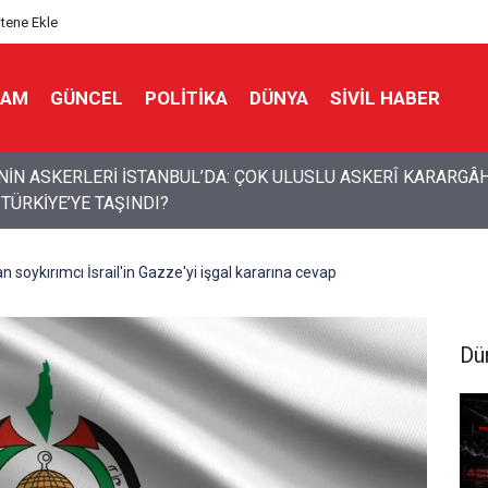
itene Ekle
LAM
GÜNCEL
POLITIKA
DÜNYA
SIVIL HABER
 bölgeye çağrı: Yabancı güçler çıkarılmalı
 soykırımcı İsrail'in Gazze'yi işgal kararına cevap
Dü