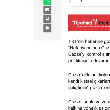
TRT'nin haberine gör
"Netanyahu'nun Gazze
Gazze'yi kontrol alt
politikasının devamı.
Gazze'deki saldırıları
kendi kişisel çıkarla
çalıştığını" gözler ö
Gazze işgale ve vesa
halkına yönelik saldı