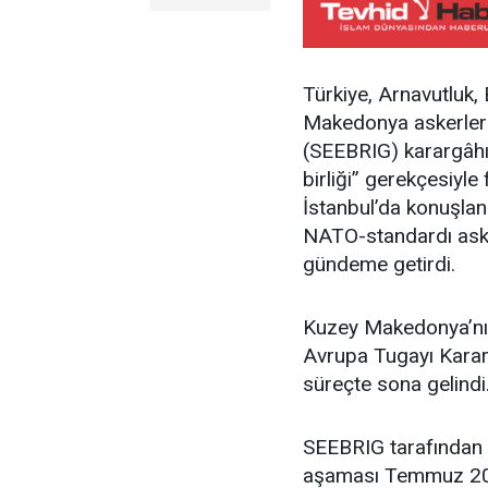
Türkiye, Arnavutluk
Makedonya askerler
(SEEBRIG) karargâhı İ
birliği” gerekçesiyle
İstanbul’da konuşlan
NATO-standardı aske
gündeme getirdi.
Kuzey Makedonya’nı
Avrupa Tugayı Kararg
süreçte sona gelindi
SEEBRIG tarafından 
aşaması Temmuz 202