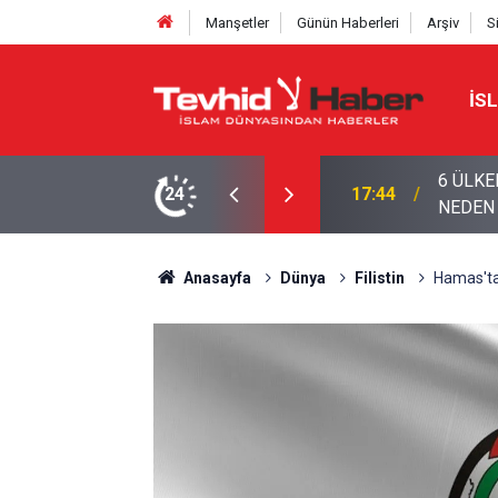
Manşetler
Günün Haberleri
Arşiv
S
İS
UL’DA: ÇOK ULUSLU ASKERÎ KARARGÂH
24
15:01
İran’dan
Anasayfa
Dünya
Filistin
Hamas'tan