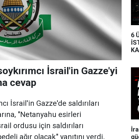
6 
İS
KA
TA
ykırımcı İsrail'in Gazze'yi
ına cevap
ı İsrail'in Gazze'de saldırıları
rına, "Netanyahu esirleri
ail ordusu için saldırıları
İr
deli ağır olacak" yanıtını verdi.
gü