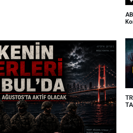
AB
Ko
TR
TA