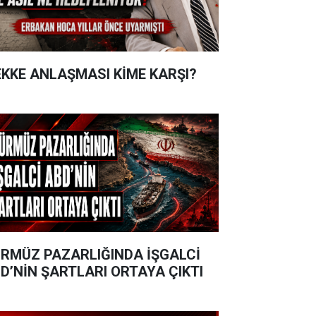
KKE ANLAŞMASI KİME KARŞI?
RMÜZ PAZARLIĞINDA İŞGALCİ
D’NİN ŞARTLARI ORTAYA ÇIKTI