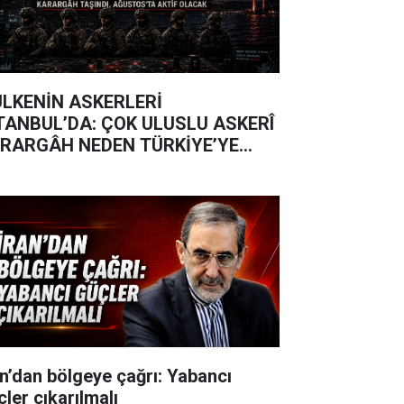
ÜLKENİN ASKERLERİ
TANBUL’DA: ÇOK ULUSLU ASKERÎ
RARGÂH NEDEN TÜRKİYE’YE
ŞINDI?
an’dan bölgeye çağrı: Yabancı
çler çıkarılmalı