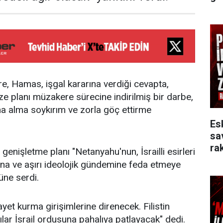
e, Hamas, işgal kararına verdiği cevapta,
 planı müzakere sürecine indirilmiş bir darbe,
ına alma soykırım ve zorla göç ettirme
Es
sa
rak
 genişletme planı "Netanyahu'nun, İsrailli esirleri
rına ve aşırı ideolojik gündemine feda etmeye
nüne serdi.
yet kurma girişimlerine direnecek. Filistin
rılar İsrail ordusuna pahalıya patlayacak" dedi.