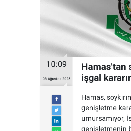
10:09
Hamas'tan so
işgal karar
08 Ağustos 2025
Hamas, soykırımc
genişletme kara
umursamıyor, İsr
genişletmenin be