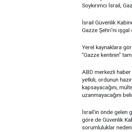
Soykırımcı İsrail, Gaz
İsrail Güvenlik Kabi
Gazze Şehri'ni işgal 
Yerel kaynaklara göre
"Gazze kentinin" tama
ABD merkezli haber s
yetkili, ordunun hazı
kapsayacağını, mülte
uzanmayacağını belir
İsrail'in önde gelen
göre de Güvenlik Kab
sorumluluklar nedeniy