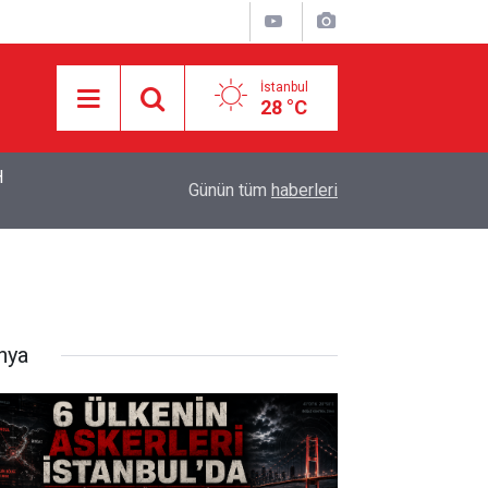
İstanbul
28 °C
Eski CIA Direktörü Panetta: İran savaşı Washington
14:17
Günün tüm
haberleri
geri kaldık
nya