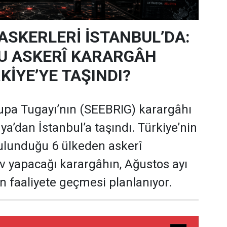
 ASKERLERİ İSTANBUL’DA:
U ASKERÎ KARARGÂH
KİYE’YE TAŞINDI?
pa Tugayı’nın (SEEBRIG) karargâhı
’dan İstanbul’a taşındı. Türkiye’nin
ulunduğu 6 ülkeden askerî
v yapacağı karargâhın, Ağustos ayı
faaliyete geçmesi planlanıyor.