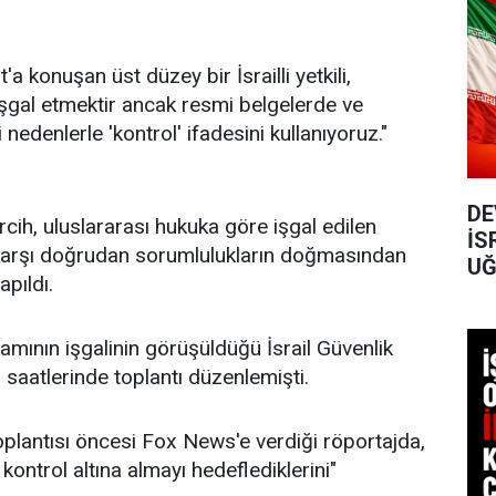
a konuşan üst düzey bir İsrailli yetkili,
işgal etmektir ancak resmi belgelerde ve
nedenlerle 'kontrol' ifadesini kullanıyoruz."
DE
cih, uluslararası hukuka göre işgal edilen
İS
e karşı doğrudan sorumlulukların doğmasından
UĞ
pıldı.
amının işgalinin görüşüldüğü İsrail Güvenlik
saatlerinde toplantı düzenlemişti.
plantısı öncesi Fox News'e verdiği röportajda,
ontrol altına almayı hedeflediklerini"