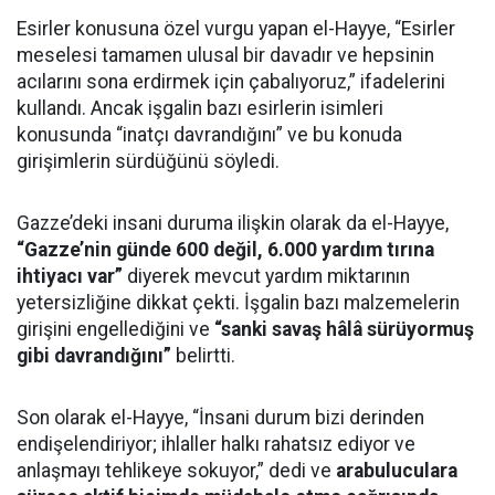
Esirler konusuna özel vurgu yapan el-Hayye, “Esirler
meselesi tamamen ulusal bir davadır ve hepsinin
acılarını sona erdirmek için çabalıyoruz,” ifadelerini
kullandı. Ancak işgalin bazı esirlerin isimleri
konusunda “inatçı davrandığını” ve bu konuda
girişimlerin sürdüğünü söyledi.
Gazze’deki insani duruma ilişkin olarak da el-Hayye,
“Gazze’nin günde 600 değil, 6.000 yardım tırına
ihtiyacı var”
diyerek mevcut yardım miktarının
yetersizliğine dikkat çekti. İşgalin bazı malzemelerin
girişini engellediğini ve
“sanki savaş hâlâ sürüyormuş
gibi davrandığını”
belirtti.
Son olarak el-Hayye, “İnsani durum bizi derinden
endişelendiriyor; ihlaller halkı rahatsız ediyor ve
anlaşmayı tehlikeye sokuyor,” dedi ve
arabuluculara