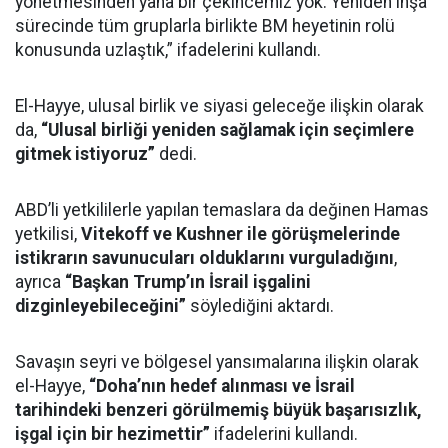
yönetmesinden yana bir çekincemiz yok. Yeniden inşa
sürecinde tüm gruplarla birlikte BM heyetinin rolü
konusunda uzlaştık,” ifadelerini kullandı.
El-Hayye, ulusal birlik ve siyasi geleceğe ilişkin olarak
da,
“Ulusal birliği yeniden sağlamak için seçimlere
gitmek istiyoruz”
dedi.
ABD’li yetkililerle yapılan temaslara da değinen Hamas
yetkilisi,
Vitekoff ve Kushner ile görüşmelerinde
istikrarın savunucuları olduklarını vurguladığını
,
ayrıca
“Başkan Trump’ın İsrail işgalini
dizginleyebileceğini”
söylediğini aktardı.
Savaşın seyri ve bölgesel yansımalarına ilişkin olarak
el-Hayye,
“Doha’nın hedef alınması ve İsrail
tarihindeki benzeri görülmemiş büyük başarısızlık,
işgal için bir hezimettir”
ifadelerini kullandı.