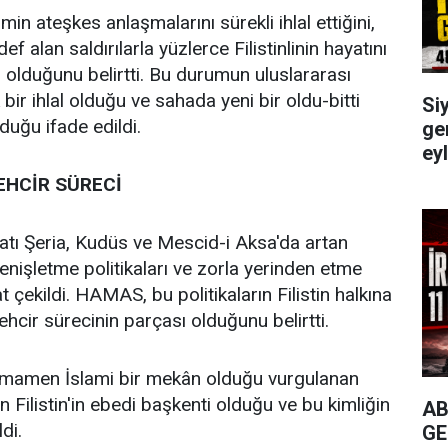
in ateşkes anlaşmalarını sürekli ihlal ettiğini,
ef alan saldırılarla yüzlerce Filistinlinin hayatını
olduğunu belirtti. Bu durumun uluslararası
bir ihlal olduğu ve sahada yeni bir oldu-bitti
Siy
duğu ifade edildi.
gen
ey
EHCİR SÜRECİ
tı Şeria, Kudüs ve Mescid-i Aksa'da artan
enişletme politikaları ve zorla yerinden etme
 çekildi. HAMAS, bu politikaların Filistin halkına
tehcir sürecinin parçası olduğunu belirtti.
amamen İslami bir mekân olduğu vurgulanan
 Filistin'in ebedi başkenti olduğu ve bu kimliğin
AB
di.
GE