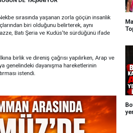
 BUGÜN DE YAŞANIYOR
kbe sırasında yaşanan zorla göçün insanlık
Ma
çlarından biri olduğunu belirterek, aynı
To
Gazze, Batı Şeria ve Kudüs'te sürdüğünü ifade
lkına birlik ve direniş çağrısı yapılırken, Arap ve
ünya genelindeki dayanışma hareketlerinin
rtırması istendi.
Bo
ye