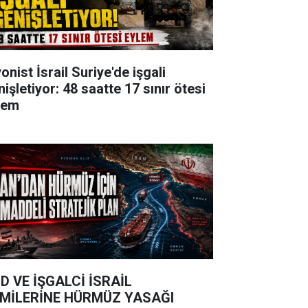
onist İsrail Suriye'de işgali
işletiyor: 48 saatte 17 sınır ötesi
lem
D VE İŞGALCİ İSRAİL
MİLERİNE HÜRMÜZ YASAĞI