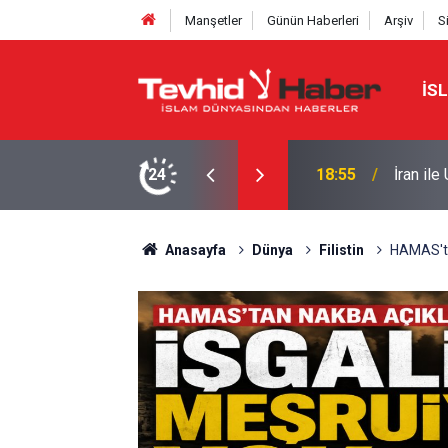
Manşetler
Günün Haberleri
Arşiv
S
İS
de genel çerçeve belirlendi
24
16:09
Ensarul
Anasayfa
Dünya
Filistin
HAMAS'ta