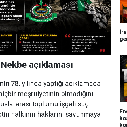
İr
ge
Nekbe açıklaması
n 78. yılında yaptığı açıklamada
 hiçbir meşruiyetinin olmadığını
luslararası toplumu işgali suç
En
stin halkının haklarını savunmaya
ko
ko