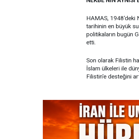
NEKBE'NİN AYNISI
HAMAS, 1948'deki Ne
tarihinin en büyük su
politikaların bugün 
etti.
Son olarak Filistin ha
İslam ülkeleri ile d
Filistin'e desteğini a