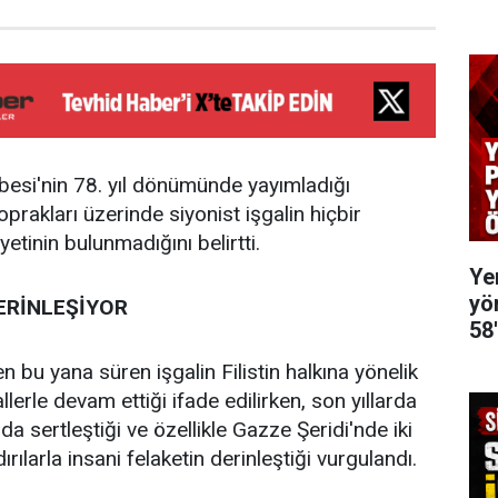
besi'nin 78. yıl dönümünde yayımladığı
toprakları üzerinde siyonist işgalin hiçbir
tinin bulunmadığını belirtti.
Ye
yö
ERİNLEŞİYOR
58
 bu yana süren işgalin Filistin halkına yönelik
allerle devam ettiği ifade edilirken, son yıllarda
 da sertleştiği ve özellikle Gazze Şeridi'nde iki
dırılarla insani felaketin derinleştiği vurgulandı.