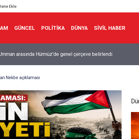
itene Ekle
LAM
GÜNCEL
POLITIKA
DÜNYA
SIVIL HABER
lah'a karşı kurulan koalisyonda Türkiye de var.. Suud komutanı ata
n Nekbe açıklaması
Dü