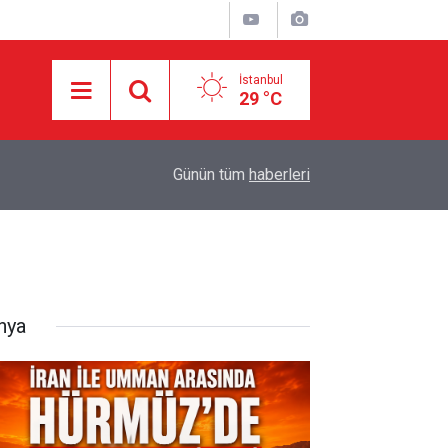
İstanbul
29 °C
Yemen'in Suudi paralı askerlerine yönelik opera
dı
15:28
Günün tüm
haberleri
yükseldi
nya