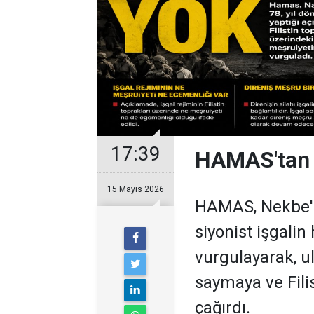
17:39
HAMAS'tan 
15 Mayıs 2026
HAMAS, Nekbe'ni
siyonist işgalin
vurgulayarak, u
saymaya ve Fili
çağırdı.