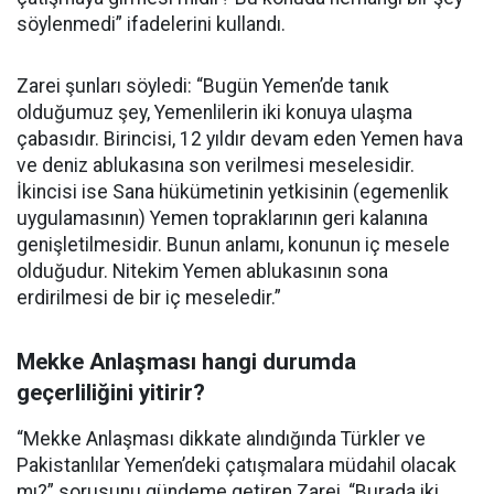
söylenmedi” ifadelerini kullandı.
Zarei şunları söyledi: “Bugün Yemen’de tanık
olduğumuz şey, Yemenlilerin iki konuya ulaşma
çabasıdır. Birincisi, 12 yıldır devam eden Yemen hava
ve deniz ablukasına son verilmesi meselesidir.
İkincisi ise Sana hükümetinin yetkisinin (egemenlik
uygulamasının) Yemen topraklarının geri kalanına
genişletilmesidir. Bunun anlamı, konunun iç mesele
olduğudur. Nitekim Yemen ablukasının sona
erdirilmesi de bir iç meseledir.”
Mekke Anlaşması hangi durumda
geçerliliğini yitirir?
“Mekke Anlaşması dikkate alındığında Türkler ve
Pakistanlılar Yemen’deki çatışmalara müdahil olacak
mı?” sorusunu gündeme getiren Zarei, “Burada iki