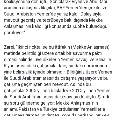
koalisyonuna dönüştü. Son olarak Riyad ve Abu Dabi
arasında anlaşmazlık çıktı, BAE Yemen’den çekildi ve
Suudi Arabistan Yemen’de yalnız kaldı. Dolayısıyla
mevcut geçmiş ve tecrübeye bakıldığında Mekke
Anlaşması’nın kalıcılığı konusunda şüphe bulunduğu
görülüyor.”
Zarei, “İkinci nokta ise bu ittifakın (Mekke Anlaşması),
metinde belirtildiği üzere ortak bir savunma paktı
olması halinde, üye ülkelerin Yemen savaşı ve Sana ile
Riyad arasındaki çatışmalar karşısındaki durumunun
yine belirsizlik içinde olmasıdır. Bildiğiniz üzere Yemen
ile Suudi Arabistan arasında çatışma yaşanıyor ve bu
çatışma geçmişten beri mevcut. Aslında bu
çatışmalar 2005 yılında başladı ve 2015 yılında Yemen
ile Suudi Arabistan arasındaki savaşa dönüştü. Şimdi
şu soru gündeme geliyor: Mekke Anlaşması’nın
anlamı, Pakistan ve Türkiye ordularının Yemenlilerle
çatışmaya girmesi midir? Bu konuda herhangi bir şey