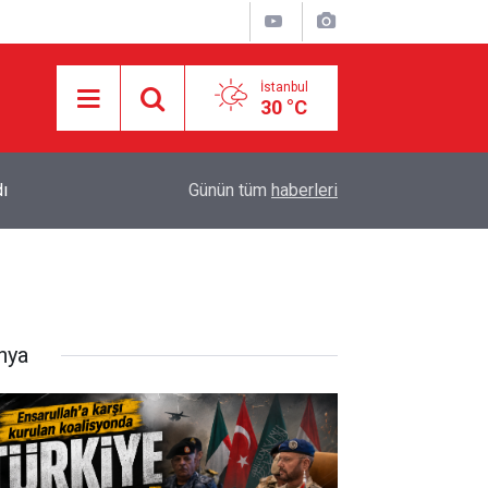
İstanbul
30 °C
14:03
Siyonist İsrail Suriye'de işgali genişletiyor: 48 
Günün tüm
haberleri
nya