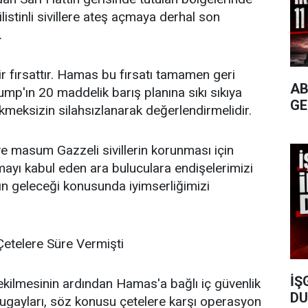
istinli sivillere ateş açmaya derhal son
.
 bir fırsattır. Hamas bu fırsatı tamamen geri
AB
ump'ın 20 maddelik barış planına sıkı sıkıya
GE
ikmeksizin silahsızlanarak değerlendirmelidir.
e masum Gazzeli sivillerin korunması için
şmayı kabul eden ara buluculara endişelerimizi
şın geleceği konusunda iyimserliğimizi
etelere Süre Vermişti
İŞ
çekilmesinin ardından Hamas'a bağlı iç güvenlik
DU
ugayları, söz konusu çetelere karşı operasyon