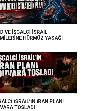
D VE İŞGALCİ İSRAİL
MİLERİNE HÜRMÜZ YASAĞI
GALCİ İSRAİL’İN İRAN PLANI
VARA TOSLADI