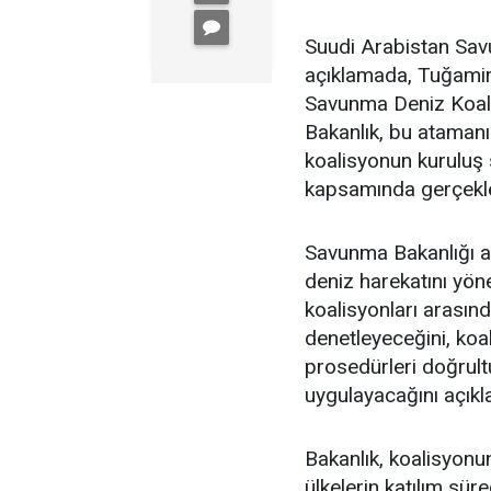
Suudi Arabistan Sav
açıklamada, Tuğamira
Savunma Deniz Koali
Bakanlık, bu atamanı
koalisyonun kuruluş
kapsamında gerçekleşt
Savunma Bakanlığı a
deniz harekatını yöne
koalisyonları arasın
denetleyeceğini, koa
prosedürleri doğrult
uygulayacağını açıkla
Bakanlık, koalisyonu
ülkelerin katılım sür