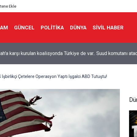
itene Ekle
LAM
GÜNCEL
POLITIKA
DÜNYA
SIVIL HABER
n Suudi paralı askerlerine yönelik operasyonunda ölü sayısı 58'e
i
şbirlikçi Çetelere Operasyon Yaptı İşgalci ABD Tutuştu!
Dü