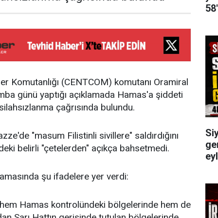
58
er Komutanlığı (CENTCOM) komutanı Oramiral
mba günü yaptığı açıklamada Hamas'a şiddeti
silahsızlanma çağrısında bulundu.
Siy
e'de "masum Filistinli sivillere" saldırdığını
gen
eki belirli "çetelerden" açıkça bahsetmedi.
ey
masında şu ifadelere yer verdi:
 hem Hamas kontrolündeki bölgelerinde hem de
dan Sarı Hattın gerisinde tutulan bölgelerinde