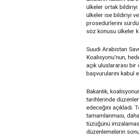
ülkeler ortak bildiri
ülkeler ise bildiriyi
prosedürlerini sürd
söz konusu ülkeler k
Suudi Arabistan Sav
Koalisyonu'nun, hedef
açık uluslararası bi
başvurularını kabul e
Bakanlık, koalisyon
tarihlerinde düzenle
edeceğini açıkladı. 
tamamlanması, daha f
tüzüğünü imzalaması 
düzenlemelerin sonuç