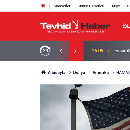
Manşetler
Günün Haberleri
Arşiv
S
İS
Yemen'i
syonda Türkiye de var.. Suud komutanı atadı
24
15:28
yükseld
Anasayfa
Dünya
Amerika
HAMAS İ