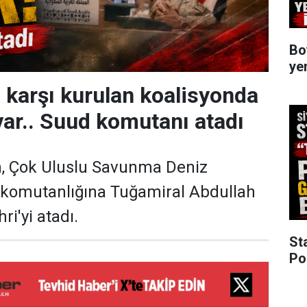
Bo
ye
a karşı kurulan koalisyonda
var.. Suud komutanı atadı
n, Çok Uluslu Savunma Deniz
 komutanlığına Tuğamiral Abdullah
ri'yi atadı.
St
Po