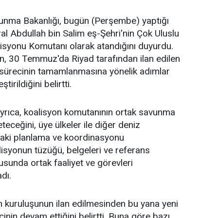
unma Bakanlığı, bugün (Perşembe) yaptığı
l Abdullah bin Salim eş-Şehri'nin Çok Uluslu
syonu Komutanı olarak atandığını duyurdu.
n, 30 Temmuz'da Riyad tarafından ilan edilen
 sürecinin tamamlanmasına yönelik adımlar
irildiğini belirtti.
yrıca, koalisyon komutanının ortak savunma
teceğini, üye ülkeler ile diğer deniz
daki planlama ve koordinasyonu
lisyonun tüzüğü, belgeleri ve referans
usunda ortak faaliyet ve görevleri
dı.
n kuruluşunun ilan edilmesinden bu yana yeni
ecinin devam ettiğini belirtti. Buna göre bazı