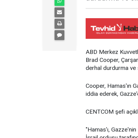
ABD Merkez Kuvvetl
Brad Cooper, Çarşa
derhal durdurma ve 
Cooper, Hamas'ın Gazz
iddia ederek, Gazze'd
CENTCOM şefi açıkla
"Hamas'ı, Gazze'nin
İsrail ordusu tarafın