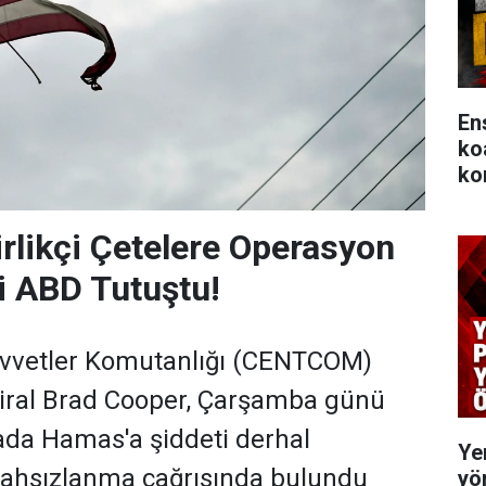
En
ko
ko
likçi Çetelere Operasyon
ci ABD Tutuştu!
vvetler Komutanlığı (CENTCOM)
ral Brad Cooper, Çarşamba günü
ada Hamas'a şiddeti derhal
Ye
lahsızlanma çağrısında bulundu
yö