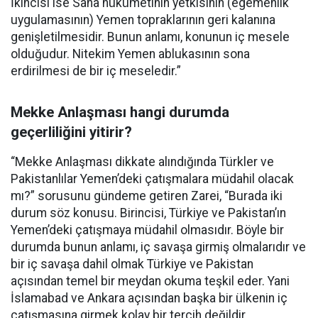
İkincisi ise Sana hükümetinin yetkisinin (egemenlik
uygulamasının) Yemen topraklarının geri kalanına
genişletilmesidir. Bunun anlamı, konunun iç mesele
olduğudur. Nitekim Yemen ablukasının sona
erdirilmesi de bir iç meseledir.”
Mekke Anlaşması hangi durumda
geçerliliğini yitirir?
“Mekke Anlaşması dikkate alındığında Türkler ve
Pakistanlılar Yemen’deki çatışmalara müdahil olacak
mı?” sorusunu gündeme getiren Zarei, “Burada iki
durum söz konusu. Birincisi, Türkiye ve Pakistan’ın
Yemen’deki çatışmaya müdahil olmasıdır. Böyle bir
durumda bunun anlamı, iç savaşa girmiş olmalarıdır ve
bir iç savaşa dahil olmak Türkiye ve Pakistan
açısından temel bir meydan okuma teşkil eder. Yani
İslamabad ve Ankara açısından başka bir ülkenin iç
çatışmasına girmek kolay bir tercih değildir.