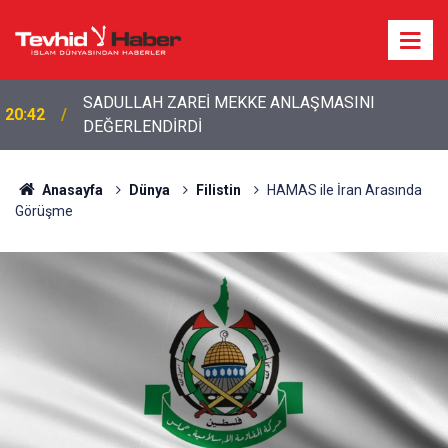
20:20
Bakan Fidan'dan son dakika açıklamalar!
Anasayfa
Dünya
Filistin
HAMAS ile İran Arasında
Görüşme