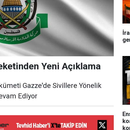
İr
ge
ketinden Yeni Açıklama
ükümeti Gazze'de Sivillere Yönelik
Devam Ediyor
En
ko
ko