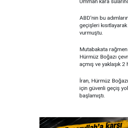
Umman kara sularında
ABD'nin bu adımların
geçişleri kısıtlayara
vurmuştu.
Mutabakata rağmen i
Hürmüz Boğazı çevre
açmış ve yaklaşık 2 
İran, Hürmüz Boğazı
için güvenli geçiş y
başlamıştı.