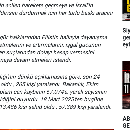
n acilen harekete geçmeye ve İsrail'in
dırısını durdurmak için her türlü baskı aracını
Siy
gür halklarından Filistin halkıyla dayanışma
gen
ey
tmelerini ve artırmalarını, işgal gücünün
üren suçlarından dolayı hesap vermesini
maya devam etmeleri istendi.
ığı'nın dünkü açıklamasına göre, son 24
 oldu , 265 kişi yaralandı. Bakanlık, Ekim
plam can kaybının 67.074'e, yaralı sayısının
ldiğini duyurdu. 18 Mart 2025'ten bugüne
13.486 kişi şehid oldu , 57.389 kişi yaralandı.
AB
GE