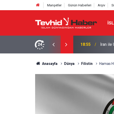
Manşetler
Günün Haberleri
Arşiv
S
İS
de genel çerçeve belirlendi
24
16:09
Ensarul
Anasayfa
Dünya
Filistin
Hamas Ha