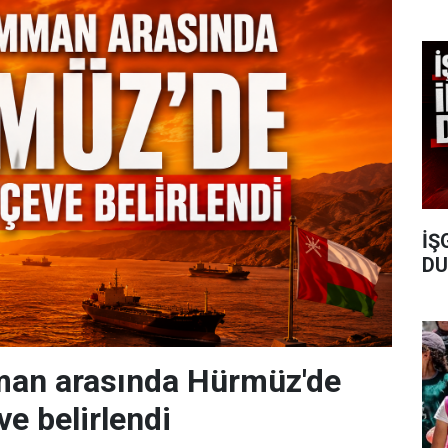
İŞ
DU
mman arasında Hürmüz'de
ve belirlendi