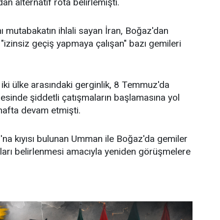
n alternatif rota belirlemişti.
ı mutabakatın ihlali sayan İran, Boğaz'dan
k "izinsiz geçiş yapmaya çalışan" bazı gemileri
ki ülke arasındaki gerginlik, 8 Temmuz'da
sinde şiddetli çatışmaların başlamasına yol
hafta devam etmişti.
'na kıyısı bulunan Umman ile Boğaz'da gemiler
olları belirlenmesi amacıyla yeniden görüşmelere