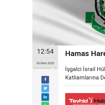
12:54
Hamas Hare
05 Ekim 2025
İşgalci İsrail H
Katliamlarına 