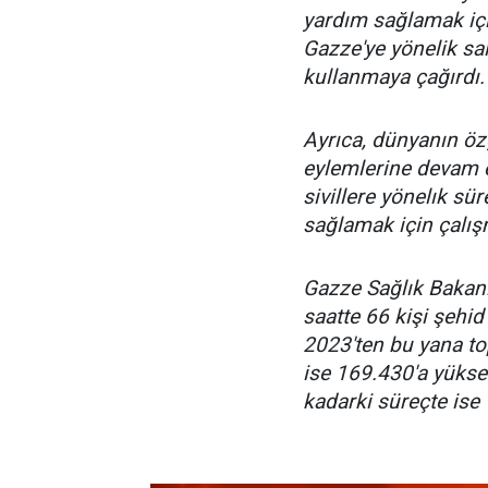
yardım sağlamak içi
Gazze'ye yönelik sal
kullanmaya çağırdı.
Ayrıca, dünyanın öz
eylemlerine devam e
sivillere yönelık s
sağlamak için çalış
Gazze Sağlık Bakanl
saatte 66 kişi şehid
2023'ten bu yana to
ise 169.430'a yükse
kadarki süreçte ise 