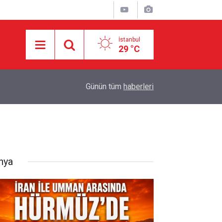
İstanbul
29 °C
Yemen'in Suudi paralı askerlerine yönelik opera
dı
15:28
Günün tüm
haberleri
yükseldi
nya