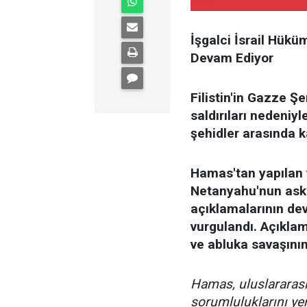
İşgalci İsrail Hükü
Devam Ediyor
Filistin'in Gazze Ş
saldırıları nedeniyl
şehidler arasında k
Hamas'tan yapılan 
Netanyahu'nun ask
açıklamalarının de
vurgulandı. Açıklama
ve abluka savaşının
Hamas, uluslararası 
sorumluluklarını yer