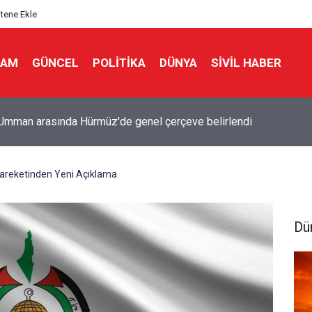
itene Ekle
LAM
GÜNCEL
POLITIKA
DÜNYA
SIVIL HABER
lah'a karşı kurulan koalisyonda Türkiye de var.. Suud komutanı ata
reketinden Yeni Açıklama
Dü