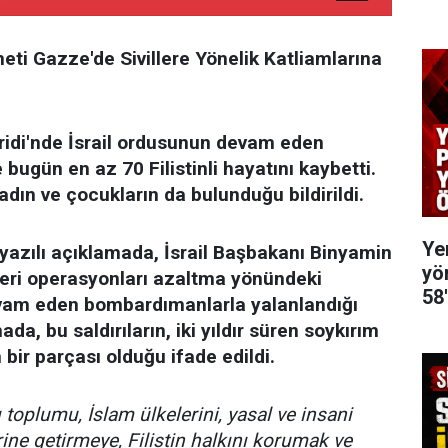
meti Gazze'de Sivillere Yönelik Katliamlarına
eridi'nde İsrail ordusunun devam eden
e bugün en az 70 Filistinli hayatını kaybetti.
adın ve çocukların da bulunduğu bildirildi.
Ye
yazılı açıklamada, İsrail Başbakanı Binyamin
yö
eri operasyonları azaltma yönündeki
58
vam eden bombardımanlarla yalanlandığı
da, bu saldırıların, iki yıldır süren soykırım
 bir parçası olduğu ifade edildi.
toplumu, İslam ülkelerini, yasal ve insani
ine getirmeye, Filistin halkını korumak ve