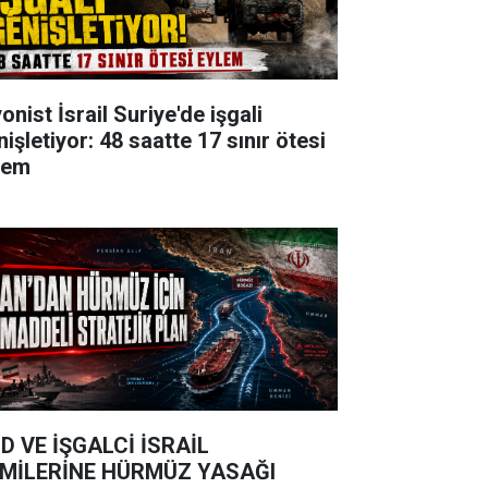
onist İsrail Suriye'de işgali
işletiyor: 48 saatte 17 sınır ötesi
lem
D VE İŞGALCİ İSRAİL
MİLERİNE HÜRMÜZ YASAĞI