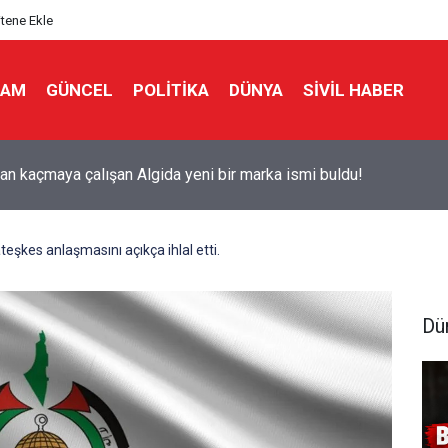
itene Ekle
LAM
GÜNCEL
POLITIKA
DÜNYA
SIVIL HABER
ks'tan 'Tarihi' Skandal: Polisler genel merkezi bastı!
eşkes anlaşmasını açıkça ihlal etti.
Dü