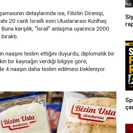
amasının detaylarında ise, Filistin Direnişi,
Si
ı 20 canlı İsrailli esiri Uluslararası Kızılhaç
ra
i. Buna karşılık, "İsrail" anlaşma uyarınca 2000
 bıraktı.
in naaşını teslim ettiğini duyurdu; diplomatik bir
ın bir kaynağın verdiği bilgiye göre,
 4 naaşın daha teslim edilmesi bekleniyor.
Sp
ça