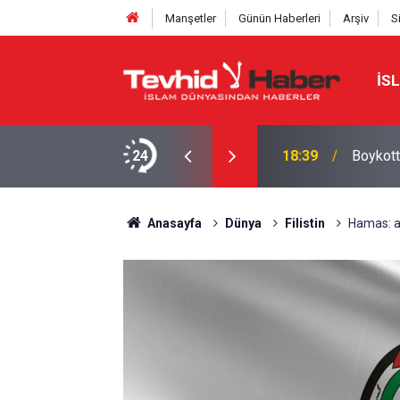
Manşetler
Günün Haberleri
Arşiv
S
İS
a yeni bir marka ismi buldu!
24
18:29
Starbuc
Anasayfa
Dünya
Filistin
Hamas: at