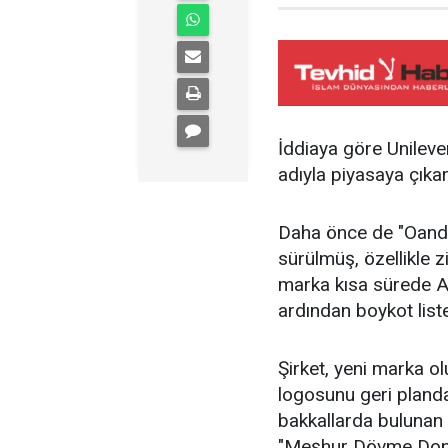
İddiaya göre Unileve
adıyla piyasaya çıkar
Daha önce de "Oando
sürülmüş, özellikle 
marka kısa sürede Al
ardından boykot liste
Şirket, yeni marka o
logosunu geri planda
bakkallarda bulunan 
"Meşhur Dövme Don