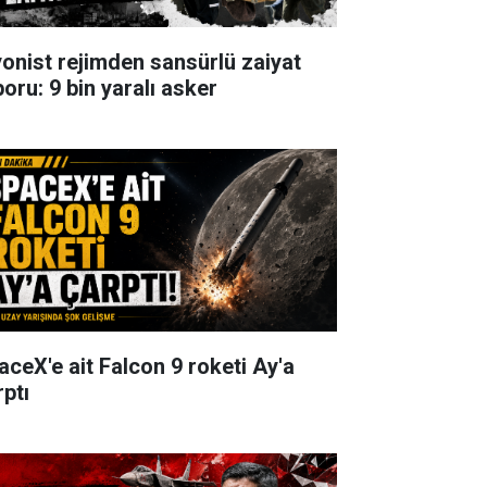
yonist rejimden sansürlü zaiyat
poru: 9 bin yaralı asker
aceX'e ait Falcon 9 roketi Ay'a
rptı