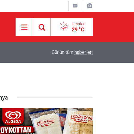
İstanbul
29 °C
16:21
İşgalci Yerleşimciler Filistinlilerin Evlerini Ateşe 
Günün tüm
haberleri
nya