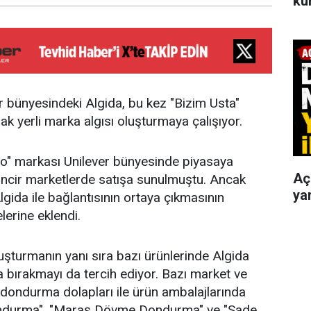
ku
r bünyesindeki Algida, bu kez "Bizim Usta"
ak yerli marka algısı oluşturmaya çalışıyor.
" markası Unilever bünyesinde piyasaya
Aç
zincir marketlerde satışa sunulmuştu. Ancak
yar
gida ile bağlantısının ortaya çıkmasının
lerine eklendi.
luşturmanın yanı sıra bazı ürünlerinde Algida
 bırakmayı da tercih ediyor. Bazı market ve
dondurma dolapları ile ürün ambalajlarında
durma", "Maraş Dövme Dondurma" ve "Sade