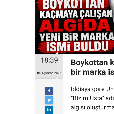
18:39
Boykottan k
bir marka i
06 Ağustos 2026
İddiaya göre Un
"Bizim Usta" ad
algısı oluşturma