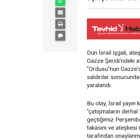
Dün İsrail işgali, a
Gazze Şeridi'ndeki ate
"Ordusu"nun Gazze'de
saldırılar sonucunda 7
yaralandı.
Bu olay, İsrail yayın
"çatışmaların derha
geçtiğimiz Perşembe
takasını ve ateşkesi
tarafından onaylanm