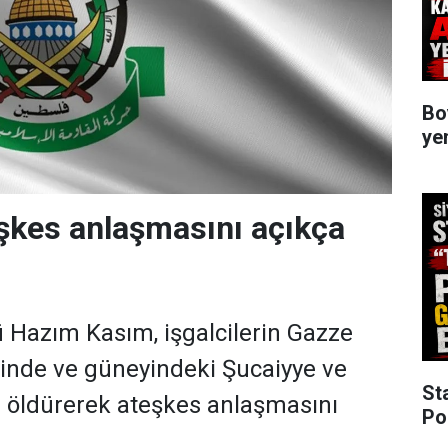
Bo
ye
şkes anlaşmasını açıkça
Hazım Kasım, işgalcilerin Gazze
yinde ve güneyindeki Şucaiyye ve
St
ri öldürerek ateşkes anlaşmasını
Po