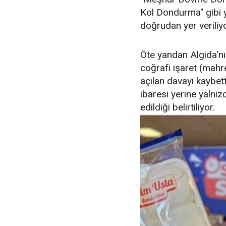
Kol Dondurma" gibi y
doğrudan yer veriliyo
Öte yandan Algida'n
coğrafi işaret (mahre
açılan davayı kaybett
ibaresi yerine yaln
edildiği belirtiliyor.