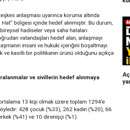
ku
ateşkes anlaşması uyarınca koruma altında
 Hat” bölgesi içinde hedef alınmıştır. Bu durum,
bireysel hadiseler veya saha hataları
oğrudan vatandaşları hedef alan, anlaşmayı
aşmanın insani ve hukuki içeriğini boşaltmayı
 ve kasıtlı bir politikanın ürünü olduğunu açıkça
Aç
ralanmalar ve sivillerin hedef alınmaya
yar
k ortalama 13 kişi olmak üzere toplam 1294’e
 şöyledir: 428 çocuk (%33), 262 kadın (%20), 66
 erkek (%41) ve 10 direnişçi (%1).