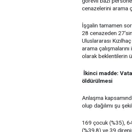
görevli bazı persone
cenazelerini arama ç
​İşgalin tamamen so
28 cenazeden 27’sin
Uluslararası Kızılhaç
arama çalışmalarını 
olarak beklentilerin
​ İkinci madde: Va
öldürülmesi
Anlaşma kapsamındak
olup dağılımı şu şeki
169 çocuk (%35), 64 
(%39,8) ve 39 direni