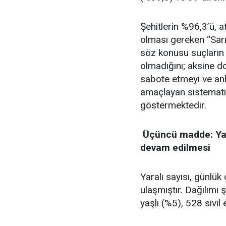
Şehitlerin %96,3’ü, 
olması gereken “Sarı
söz konusu suçların 
olmadığını; aksine d
sabote etmeyi ve anl
amaçlayan sistematik
göstermektedir.
​ Üçüncü madde: Ya
devam edilmesi
Yaralı sayısı, günlü
ulaşmıştır. Dağılımı
yaşlı (%5), 528 sivil