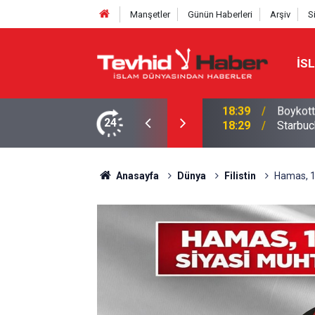
Manşetler
Günün Haberleri
Arşiv
S
İS
a yeni bir marka ismi buldu!
24
18:29
Starbuc
Anasayfa
Dünya
Filistin
Hamas, 10