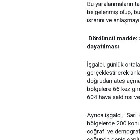
Bu yaralanmaların 
belgelenmiş olup, bu
ısrarını ve anlaşmayı
​ Dördüncü madde: Sa
dayatılması
İşgalci, günlük ortal
gerçekleştirerek anl
doğrudan ateş açma 
bölgelere 66 kez girm
604 hava saldırısı ve
Ayrıca işgalci, “Sar
bölgelerde 200 konut
coğrafi ve demograf
çoğunda geniş çaplı v