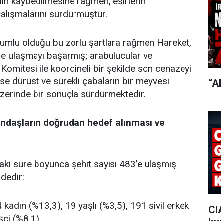
lin kaybedilmesine rağmen, esirlerin
alışmalarını sürdürmüştür.
rumlu olduğu bu zorlu şartlara rağmen Hareket,
e ulaşmayı başarmış; arabulucular ve
 Komitesi ile koordineli bir şekilde son cenazeyi
ise dürüst ve sürekli çabaların bir meyvesi
“A
 üzerinde bir sonuçla sürdürmektedir.
tandaşların doğrudan hedef alınması ve
i süre boyunca şehit sayısı 483’e ulaşmış
ldedir:
kadın (%13,3), 19 yaşlı (%3,5), 191 sivil erkek
CI
şçi (%8,1).