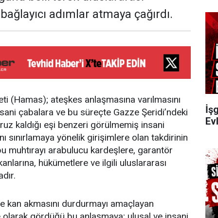
 bağlayıcı adımlar atmaya çağırdı.
keti (Hamas); ateşkes anlaşmasına varılmasını
İşg
nsani çabalara ve bu süreçte Gazze Şeridi’ndeki
Evl
aruz kaldığı eşi benzeri görülmemiş insani
nı sınırlamaya yönelik girişimlere olan takdirinin
şbu muhtırayı arabulucu kardeşlere, garantör
kanlarına, hükümetlere ve ilgili uluslararası
dır.
 ve kan akmasını durdurmayı amaçlayan
e olarak gördüğü bu anlaşmaya; ulusal ve insani