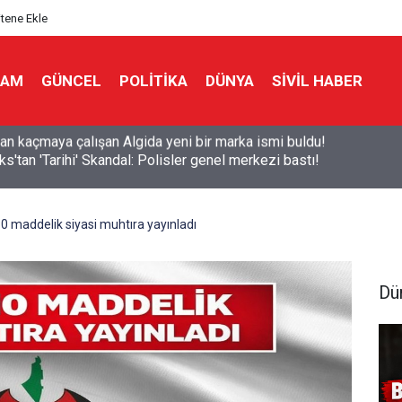
itene Ekle
LAM
GÜNCEL
POLITIKA
DÜNYA
SIVIL HABER
ks'tan 'Tarihi' Skandal: Polisler genel merkezi bastı!
 maddelik siyasi muhtıra yayınladı
Dü