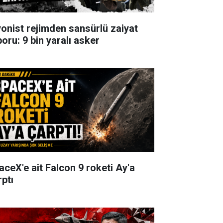
yonist rejimden sansürlü zaiyat
poru: 9 bin yaralı asker
aceX'e ait Falcon 9 roketi Ay'a
rptı