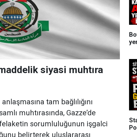
Bo
ye
addelik siyasi muhtıra
anlaşmasına tam bağlılığını
samlı muhtırasında, Gazze’de
St
felaketin sorumluluğunun işgalci
Po
ğunu belirterek uluslararası