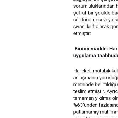
sorumluluklarından h
şeffaf bir şekilde ba
sürdürülmesi veya soy
siyasi kılıf olarak gö
etmiştir:
​ Birinci madde: H
uygulama taahhüd
Hareket, mutabık kal
anlaşmanın yürürlüğe 
metninde belirtildiği
teslim etmiştir. Ayrı
tamamen yıkılmış ol
%63’ünden fazlasınd
patlamamış mühimmat