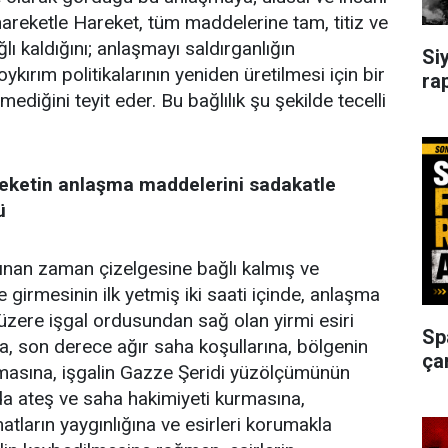
areketle Hareket, tüm maddelerine tam, titiz ve
ğlı kaldığını; anlaşmayı saldırganlığın
Si
kırım politikalarının yeniden üretilmesi için bir
ra
rmediğini teyit eder. Bu bağlılık şu şekilde tecelli
areketin anlaşma maddelerini sadakatle
ü
ınan zaman çizelgesine bağlı kalmış ve
girmesinin ilk yetmiş iki saati içinde, anlaşma
 üzere işgal ordusundan sağ olan yirmi esiri
Sp
ca, son derece ağır saha koşullarına, bölgenin
ça
masına, işgalin Gazze Şeridi yüzölçümünün
a ateş ve saha hakimiyeti kurmasına,
ların yaygınlığına ve esirleri korumakla