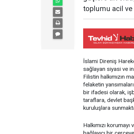
toplumu acil ve
​İslami Direniş Hare
sağlayan siyasi ve i
Filistin halkımızın m
felaketin yansımaları
bir ifadesi olarak, i
taraflara, devlet baş
kuruluşlara sunmakta
​Halkımızı korumayı
bağlayıcı bir çerçev