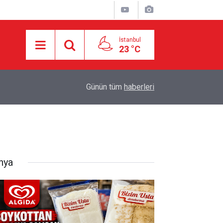
İstanbul
23 °C
16:21
İşgalci Yerleşimciler Filistinlilerin Evlerini Ateşe 
Günün tüm
haberleri
nya