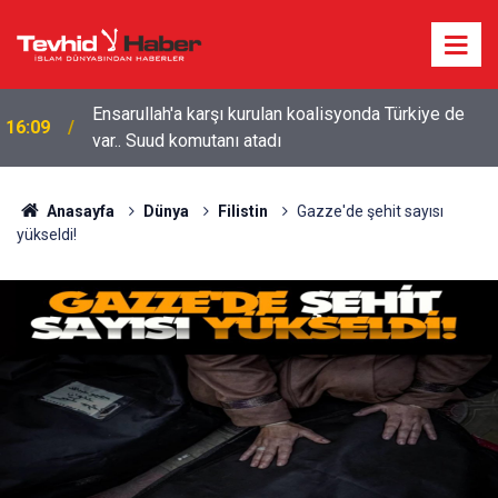
ı
Ensarullah'a karşı kurulan koalisyonda Türkiye de
16:09
var.. Suud komutanı atadı
Anasayfa
Dünya
Filistin
Gazze'de şehit sayısı
yükseldi!