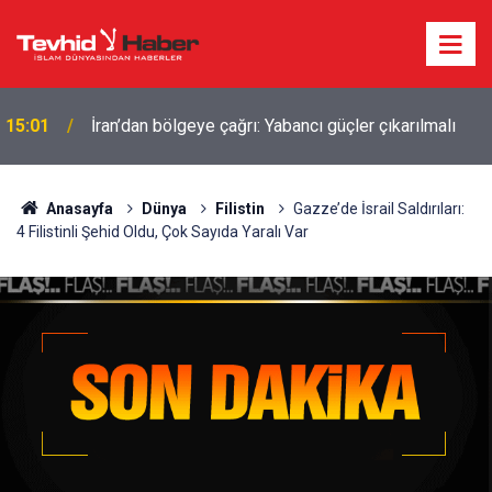
15:01
İran’dan bölgeye çağrı: Yabancı güçler çıkarılmalı
Anasayfa
Dünya
Filistin
Gazze’de İsrail Saldırıları:
4 Filistinli Şehid Oldu, Çok Sayıda Yaralı Var