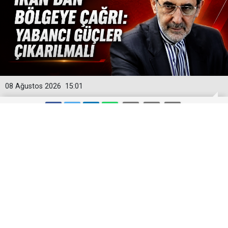
08 Ağustos 2026
15:01
İran’dan bölgeye çağrı: Yabancı güçler
çıkarılmalı
Velayeti, ABD ve israilin yenilgisinin, bölgedeki
güvenlik istikrarsızlığının temel nedeni olarak gördüğü
yabancı güçlerin bölgeden çıkarılması gerektiği