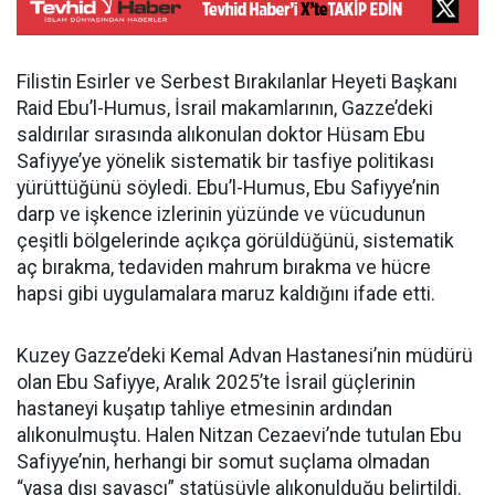
Filistin Esirler ve Serbest Bırakılanlar Heyeti Başkanı
Raid Ebu’l-Humus, İsrail makamlarının, Gazze’deki
saldırılar sırasında alıkonulan doktor Hüsam Ebu
Safiyye’ye yönelik sistematik bir tasfiye politikası
yürüttüğünü söyledi. Ebu’l-Humus, Ebu Safiyye’nin
darp ve işkence izlerinin yüzünde ve vücudunun
çeşitli bölgelerinde açıkça görüldüğünü, sistematik
aç bırakma, tedaviden mahrum bırakma ve hücre
hapsi gibi uygulamalara maruz kaldığını ifade etti.
Kuzey Gazze’deki Kemal Advan Hastanesi’nin müdürü
olan Ebu Safiyye, Aralık 2025’te İsrail güçlerinin
hastaneyi kuşatıp tahliye etmesinin ardından
alıkonulmuştu. Halen Nitzan Cezaevi’nde tutulan Ebu
Safiyye’nin, herhangi bir somut suçlama olmadan
“yasa dışı savaşçı” statüsüyle alıkonulduğu belirtildi.