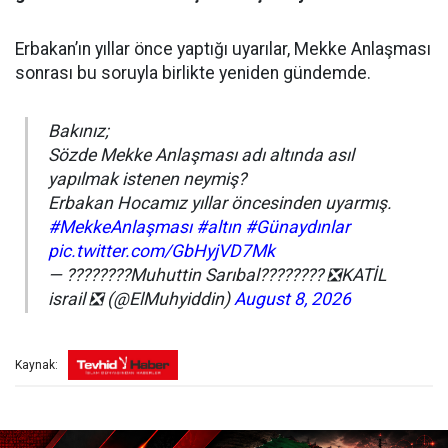
Erbakan’ın yıllar önce yaptığı uyarılar, Mekke Anlaşması
sonrası bu soruyla birlikte yeniden gündemde.
Bakınız;
Sözde Mekke Anlaşması adı altında asıl
yapılmak istenen neymiş?
Erbakan Hocamız yıllar öncesinden uyarmış.
#MekkeAnlaşması
#altın
#Günaydınlar
pic.twitter.com/GbHyjVD7Mk
— ????????Muhuttin Sarıbal???????? ❎️KATİL
israil ❎️ (@ElMuhyiddin)
August 8, 2026
Kaynak: