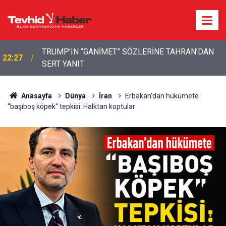
TRUMP’IN “GANİMET” SÖZLERİNE TAHRAN’DAN
22:27
SERT YANIT
22:13
İbrahimî Bir Seda: Uluslararası Filistin Konvoyu
Anasayfa
Dünya
İran
Erbakan'dan hükümete
''başıboş köpek'' tepkisi: Halktan koptular